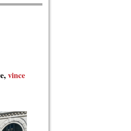
re,
vince