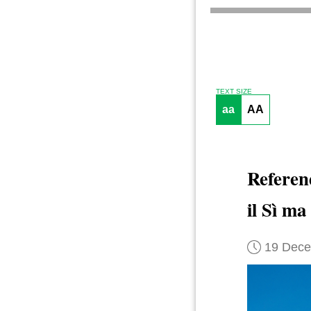
TEXT SIZE
aa
AA
Referen
il Sì ma
19 Dec