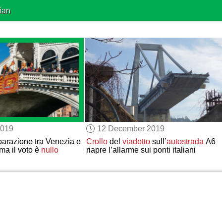
ian
2019
12 December 2019
arazione tra Venezia e
Crollo
del
viadotto
sull’
autostrada
A6
 ma il voto è
nullo
riapre l’allarme sui ponti italiani