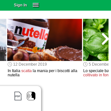
Sign In
SIGN IN
SUBSCRIBE
EDUCATIONAL LICENSES
GIFT CARDS
OTHER LANGUAGES
ABOUT US
ALEXA
12 December 2019
5 December
ADJUST COLORS
In Italia
scatta
la mania per i biscotti alla
Lo speciale basi
nutella
coltivato
in fond