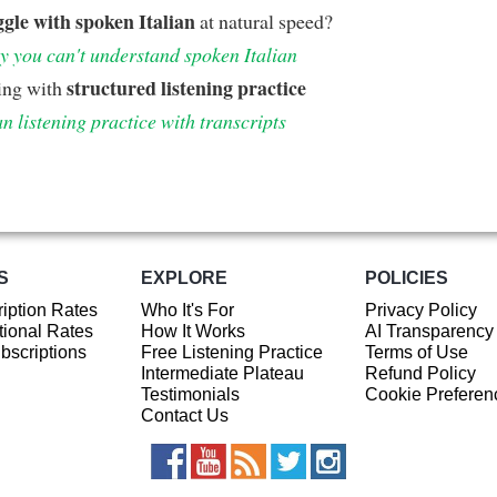
ggle with spoken Italian
at natural speed?
 you can't understand spoken Italian
structured listening practice
ing with
an listening practice with transcripts
S
EXPLORE
POLICIES
iption Rates
Who It's For
Privacy Policy
ional Rates
How It Works
AI Transparency
ubscriptions
Free Listening Practice
Terms of Use
Intermediate Plateau
Refund Policy
Testimonials
Cookie Preferen
Contact Us