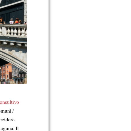
onsultivo
comuni?
decidere
laguna. Il