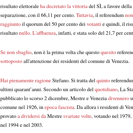
risultato elettorale
ha decretato la vittoria
del SÌ, a favore della
separazione, con il 66,11 per cento.
Tuttavia
, il referendum
non
raggiunto
il quorum del 50 per cento dei
votanti
e quindi, il ris
risultato
nullo
.
L'affluenza
, infatti, e stata solo del 21,7 per cen
Se non sbaglio
, non è la prima volta che questo
quesito
referen
sottoposto
all'attenzione dei residenti del comune di Venezia.
Hai pienamente ragione
Stefano. Si tratta del
quinto
referendu
ultimi quarant’anni. Secondo un articolo del
quotidiano
, La St
pubblicato lo scorso 2 dicembre, Mestre e Venezia
divennero
u
comune nel 1926, in
epoca fascista
. Da allora i residenti di V
provato
a dividersi da
Mestre
svariate volte
, votando nel 1979,
nel 1994 e nel 2003.