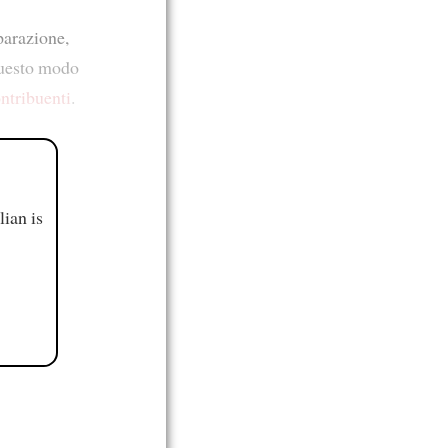
parazione,
questo modo
ntribuenti
.
ian is