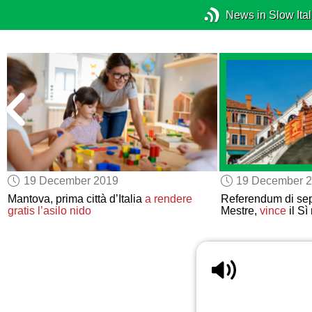
News in Slow Ital
19 December 2019
19 December 
Mantova, prima città d’Italia
a rendere
Referendum di sep
gratis l’asilo nido
Mestre,
vince
il Sì