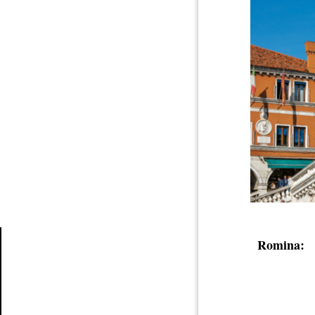
Romina:
Article