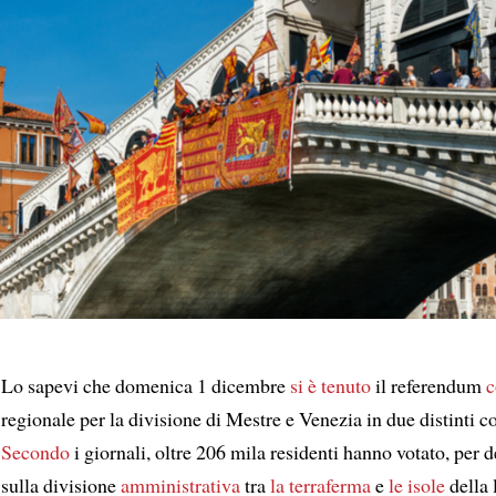
Lo sapevi che domenica 1 dicembre
si è tenuto
il referendum
c
regionale per la divisione di Mestre e Venezia in due distinti 
Secondo
i giornali, oltre 206 mila residenti hanno votato, per 
sulla divisione
amministrativa
tra
la terraferma
e
le isole
della 