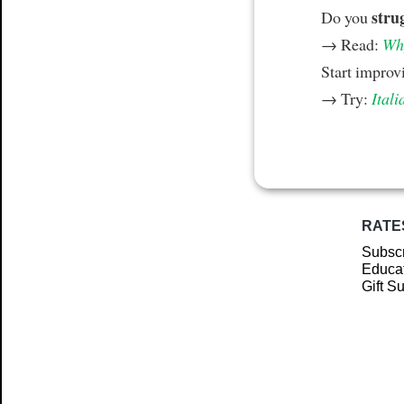
stru
Do you
→ Read:
Why
Start improv
→ Try:
Itali
RATE
Subscr
Educat
Gift S