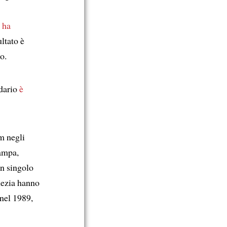
 ha
ultato è
to.
dario
è
m negli
ampa,
n singolo
enezia hanno
 nel 1989,