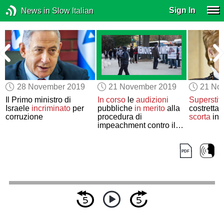
Sign In
News in Slow Italian
28 November 2019
21 November 2019
21 No
Il Primo ministro di
In corso
le
audizioni
Superstit
Israele
incriminato
per
pubbliche
in merito
alla
costretta 
corruzione
procedura di
scorta
in I
impeachment contro il
Presidente Trump