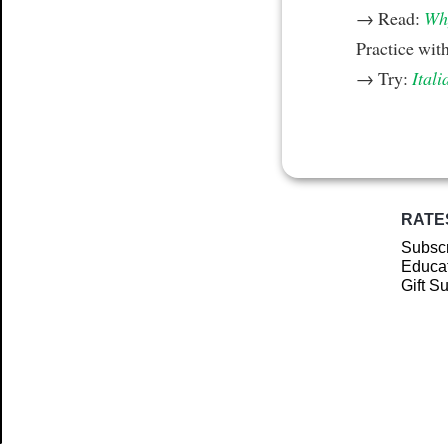
→ Read:
Why
Practice wit
→ Try:
Itali
RATE
Subscr
Educat
Gift S