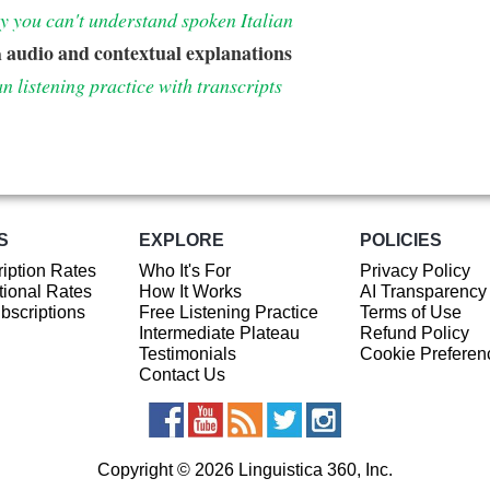
 you can't understand spoken Italian
audio and contextual explanations
h
an listening practice with transcripts
S
EXPLORE
POLICIES
iption Rates
Who It's For
Privacy Policy
ional Rates
How It Works
AI Transparency
ubscriptions
Free Listening Practice
Terms of Use
Intermediate Plateau
Refund Policy
Testimonials
Cookie Preferen
Contact Us
Copyright © 2026 Linguistica 360, Inc.