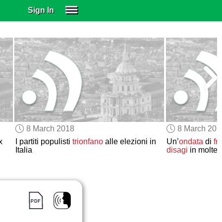
Sign In
SIGN IN
SUBSCRIBE
EDUCATIONAL LICENSES
GIFT CARDS
OTHER LANGUAGES
ABOUT US
ALEXA
8 March 2018
8 March 201
ADJUST COLORS
x
I partiti populisti
trionfano
alle elezioni in
Un’
ondata
di
fr
Italia
disagi
in molte 