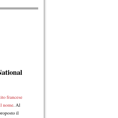
ational
tito francese
il nome
. Al
proposto il