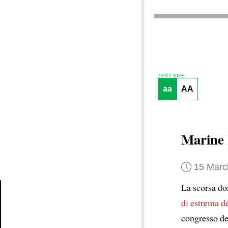
TEXT SIZE
aa
AA
Marine
15 Marc
La scorsa dom
di estrema d
Article
congresso de