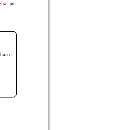
glia
" per
ian is