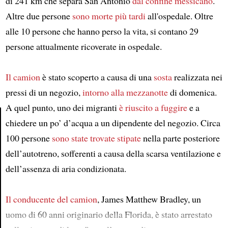
di 241 km che separa San Antonio
dal confine messicano
.
Altre due persone
sono morte più tardi
all'ospedale. Oltre
alle 10 persone che hanno perso la vita, si contano 29
persone attualmente ricoverate in ospedale.
Il camion
è stato scoperto a causa di una
sosta
realizzata nei
pressi di un negozio,
intorno alla mezzanotte
di domenica.
A quel punto, uno dei migranti
è riuscito a fuggire
e a
chiedere un po’ d’acqua a un dipendente del negozio. Circa
100 persone
sono state trovate stipate
nella parte posteriore
Article
dell’autotreno, sofferenti a causa della scarsa ventilazione e
dell’assenza di aria condizionata.
Il conducente del camion
, James Matthew Bradley, un
uomo di 60 anni originario della Florida, è stato arrestato