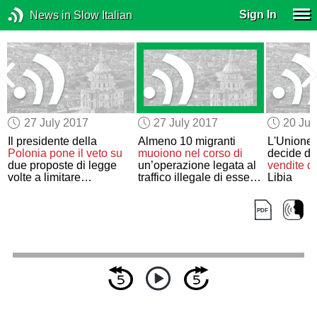
Sign In
News in Slow Italian
27 July 2017
27 July 2017
20 Jul
Il presidente della
Almeno 10 migranti
L'Unione
Polonia
pone il veto su
muoiono
nel corso di
decide di 
due proposte di legge
un’operazione legata al
vendite
d
volte a limitare
traffico illegale di esseri
Libia
l’indipendenza del ramo
umani
giudiziario