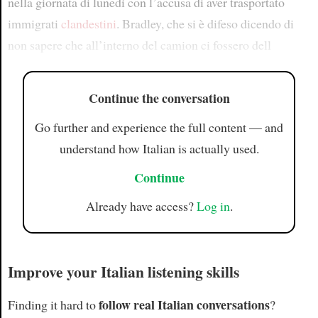
nella giornata di lunedì con l’accusa di aver trasportato
immigrati
clandestini
. Bradley, che si è difeso dicendo di
non sapere che all’interno del camion ci fossero dell
Continue the conversation
Go further and experience the full content — and
understand how Italian is actually used.
Continue
Already have access?
Log in
.
Improve your Italian listening skills
follow real Italian conversations
Finding it hard to
?