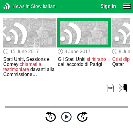
Sign In
News in Slow Italian
15 June 2017
8 June 2017
8 Jun
Stati Uniti, Sessions e
Gli Stati Uniti
si ritirano
Crisi dipl
Comey
chiamati a
dall'accordo di Parigi
Qatar
testimoniare
davanti alla
Commissione
intelligence del Senato