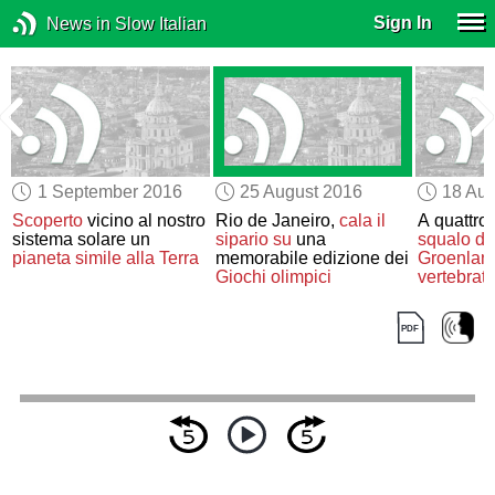
Sign In
News in Slow Italian
1 September 2016
25 August 2016
18 Aug
Scoperto
vicino al nostro
Rio de Janeiro,
cala il
A quattroc
sistema solare un
sipario su
una
squalo de
pianeta simile alla Terra
memorabile edizione dei
Groenlan
Giochi olimpici
vertebrat
del mond