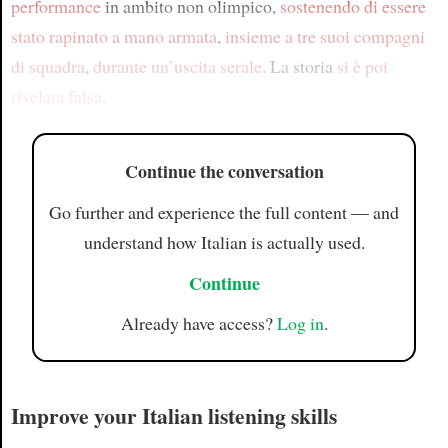
performance
in ambito non olimpico,
sostenendo di essere
stato rapinato
a mano armata
,
insieme a tre suoi compagni
di squadra
,
durante un’uscita serale
. La storia
si è poi
rivelata falsa
.
Continue the conversation
Go further and experience the full content — and
understand how Italian is actually used.
Continue
Already have access?
Log in
.
Improve your Italian listening skills