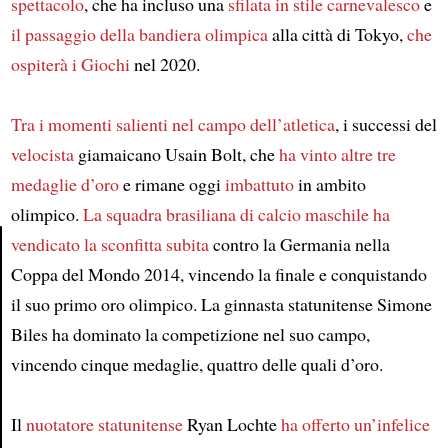
spettacolo
, che ha incluso una
sfilata in stile carnevalesco
e
il passaggio della bandiera olimpica
alla città di Tokyo,
che
ospiterà i Giochi
nel 2020.
Tra i momenti salienti nel campo dell’atletica
, i successi del
velocista
giamaicano Usain Bolt, che
ha vinto
altre tre
medaglie d’oro
e rimane oggi
imbattuto
in ambito
olimpico.
La squadra brasiliana di calcio maschile
ha
vendicato la sconfitta
subita
contro la Germania nella
Coppa del Mondo 2014, vincendo la finale e conquistando
Article
il suo primo oro olimpico. La ginnasta statunitense Simone
Biles ha dominato la competizione nel suo campo,
vincendo cinque medaglie, quattro delle quali d’oro.
Il
nuotatore statunitense
Ryan Lochte
ha offerto un’infelice