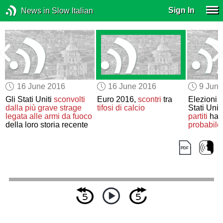
Sign In
News in Slow Italian
16 June 2016
16 June 2016
9 Jun
Gli Stati Uniti
sconvolti
Euro 2016,
scontri
tra
Elezioni p
dalla più grave strage
tifosi di calcio
Stati Unit
legata alle armi da fuoco
partiti
han
della loro storia recente
probabile
ufficiale