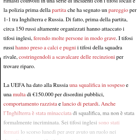
rimasti coinvolti in una serie di incidenti con i tifosi locali e
la polizia prima della
partita
che ha segnato un
pareggio
per
1-1 tra Inghilterra e Russia. Di fatto, prima della partita,
circa 150 russi altamente organizzati hanno attaccato i
tifosi inglesi,
ferendo molte persone in modo grave
. I tifosi
russi
hanno preso a calci e pugni
i tifosi della squadra
rivale,
costringendoli a scavalcare delle recinzioni
per
trovare riparo.
Article
La UEFA ha dato alla Russia
una squalifica in sospeso
e
una
multa
di €150.000 per disordini pubblici,
comportamento razzista
e
lancio di petardi
.
Anche
l’Inghilterra è stata minacciata
di squalifica, ma non è stata
formalmente incriminata. Sei tifosi inglesi
sono stati
fermati
lo scorso lunedì per aver avuto un ruolo nei