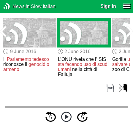
Sign In
News in Slow Italian
9 June 2016
2 June 2016
2 Jun
Il
Parlamento tedesco
L’ONU rivela che l’ISIS
Gorilla
uc
riconosce il
genocidio
sta facendo uso di scudi
salvare u
armeno
umani
nella città di
zoo di Cin
Falluja