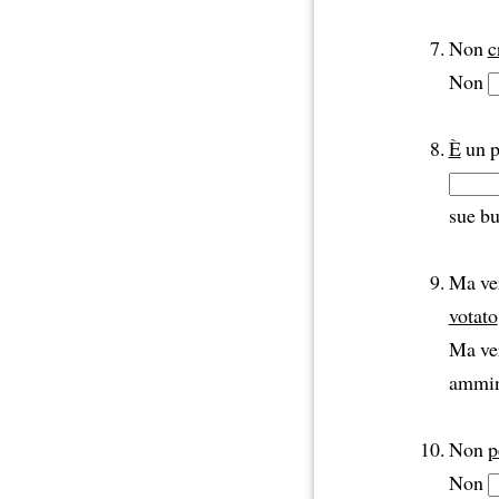
Non
c
Non
È
un p
sue bu
Ma ve
votato
Ma ve
ammin
Non
p
Non