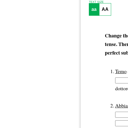
TEXT SIZE
aa
AA
Change the
tense. The
perfect su
Temo
dottor
Abbi