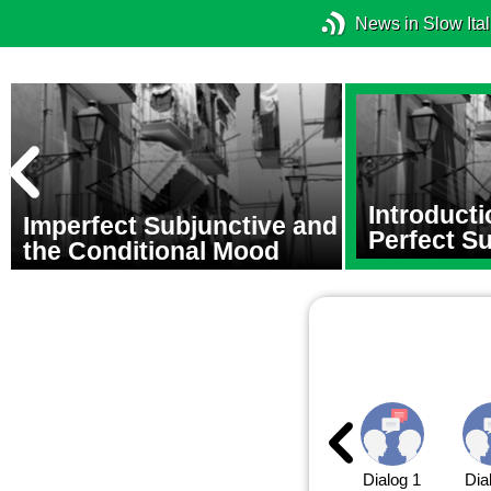
News in Slow Ital
Introducti
Imperfect Subjunctive and
Perfect S
the Conditional Mood
Dialog 1
Dia