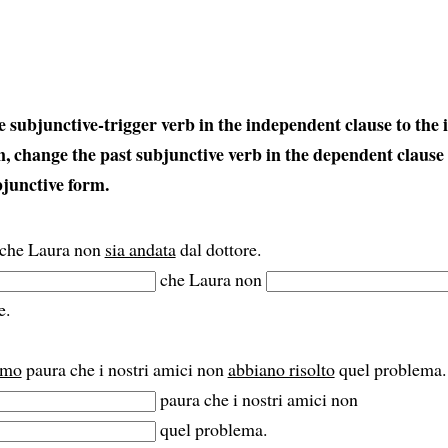
 subjunctive-trigger verb in the independent clause to the 
n, change the past subjunctive verb in the dependent clause t
bjunctive form.
che Laura non
sia andata
dal dottore.
che Laura non
e.
amo
paura che i nostri amici non
abbiano risolto
quel problema.
paura che i nostri amici non
quel problema.