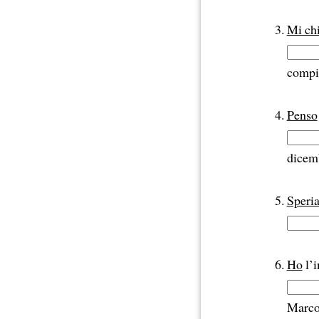
Mi ch
compi
Penso
dicem
Speri
Ho
l’i
Marco 