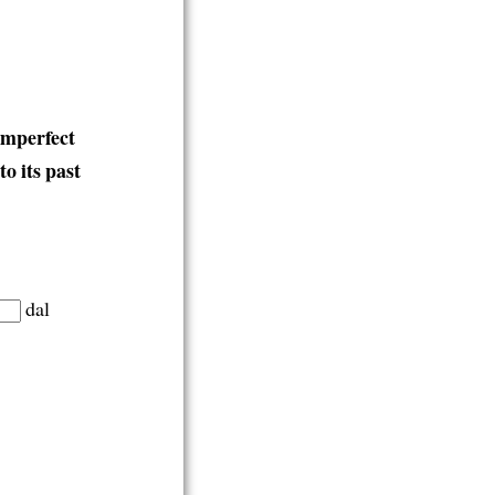
imperfect
o its past
dal