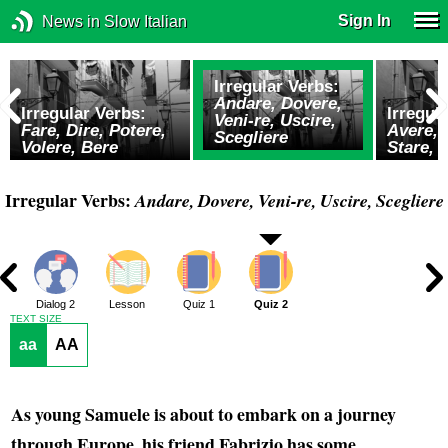
Sign In
News in Slow Italian
Irregular Verbs:
Andare, Dovere,
Irregular Verbs:
Irregul
Veni-re, Uscire,
Fare, Dire, Potere,
Avere, 
Scegliere
Volere, Bere
Stare, 
Irregular Verbs:
Andare, Dovere, Veni-re, Uscire, Scegliere
1
Dialog 2
Lesson
Quiz 1
Quiz 2
TEXT SIZE
aa
AA
As young Samuele is about to embark on a journey
through Europe, his friend Fabrizio has some