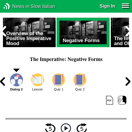
Sign In
News in Slow Italian
Overview of the
Positive Imperative
The Im
Negative Forms
Mood
and Ob
The Imperative: Negative Forms
1
Dialog 2
Lesson
Quiz 1
Quiz 2