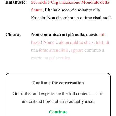
Emanuele:
Secondo
l’Organizzazione Mondiale della
Sanità
, l’Italia è seconda soltanto alla
Francia. Non ti sembra un ottimo risultato?
Chiara:
Non comunicarmi
più nulla, questo
mi
basta
!
Non c’è alcun dubbio che si tratti di
una
fonte attendibile
,
eppure
continuo a
essere
un po’ scettica
.
Continue the conversation
Go further and experience the full content — and
understand how Italian is actually used.
Continue