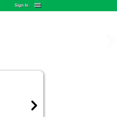
Sign In
SIGN IN
SUBSCRIBE
EDUCATIONAL LICENSES
GIFT CARDS
OTHER LANGUAGES
ABOUT US
ALEXA
ADJUST COLORS