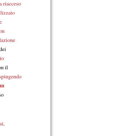
a riacceso
lizzato
e
on
lazione
dei
to
n il
spingendo
un
so
ai,