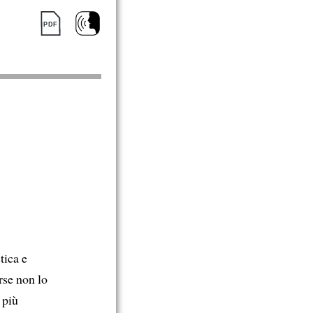
tica e
rse non lo
t più