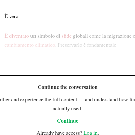
È vero.
un
È diventato
simbolo di
sfide
globali come la migrazione 
cambiamento climatico
. Preservarlo è fondamentale
Continue the conversation
rther and experience the full content — and understand how Ital
actually used.
Continue
Already have access?
Log in
.