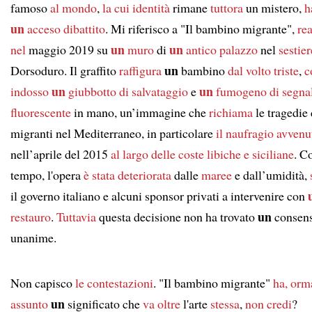
famoso
al mondo
,
la cui identità
rimane
tuttora
un mistero,
h
un
acceso dibattito
. Mi riferisco a "Il bambino migrante",
rea
un
un
nel
maggio 2019 su
muro
di
antico palazzo
nel
sestier
un
Dorsoduro. Il graffito
raffigura
bambino
dal volto triste
,
c
un
un
indosso
giubbotto di salvataggio
e
fumogeno di segna
fluorescente
in mano, un’immagine che
richiama
le tragedie 
migranti nel Mediterraneo, in particolare
il naufragio avvenu
nell’aprile del 2015
al largo delle coste libiche e siciliane
. Co
tempo, l'opera
è stata deteriorata
dalle
maree
e dall’umidità,
il governo italiano e alcuni sponsor privati a intervenire con
un
restauro
.
Tuttavia
questa decisione non ha trovato
consen
unanime.
Non capisco
le contestazioni
. "Il bambino migrante"
ha, orm
un
assunto
significato che
va oltre
l'arte
stessa
,
non credi
?