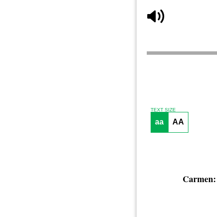
TEXT SIZE
aa
AA
Carmen: