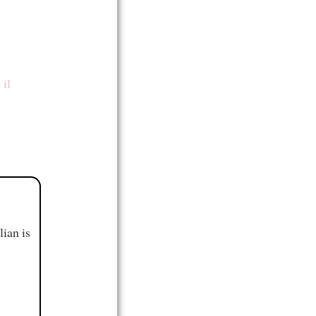
e
il
ian is