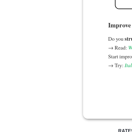
Improve y
str
Do you
→ Read:
W
Start impr
→ Try:
Ita
RATE