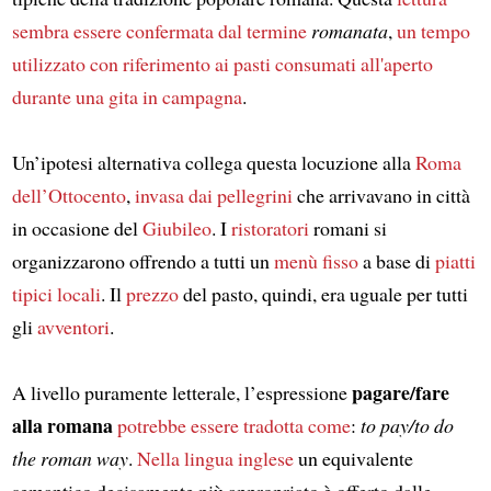
sembra essere confermata dal termine
romanata
,
un tempo
utilizzato con riferimento ai pasti consumati all'aperto
durante una gita in campagna
.
Un’ipotesi alternativa collega questa locuzione alla
Roma
dell’Ottocento
,
invasa dai pellegrini
che arrivavano in città
in occasione del
Giubileo
. I
ristoratori
romani si
organizzarono offrendo a tutti un
menù fisso
a base di
piatti
tipici locali
. Il
prezzo
del pasto, quindi, era uguale per tutti
gli
avventori
.
pagare/fare
A livello puramente letterale, l’espressione
alla romana
potrebbe essere tradotta come
:
to pay/to do
the roman way
.
Nella lingua inglese
un equivalente
semantico decisamente più appropriato è offerto dalle