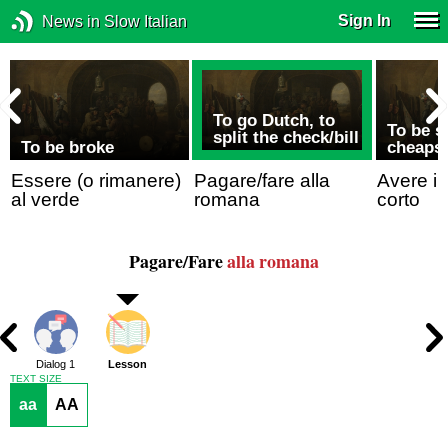
Sign In
News in Slow Italian
To go Dutch, to
To be s
split the check/bill
To be broke
cheaps
Essere (o rimanere)
Pagare/fare alla
Avere il
al verde
romana
corto
Pagare/Fare
alla romana
Dialog 1
Lesson
TEXT SIZE
aa
AA