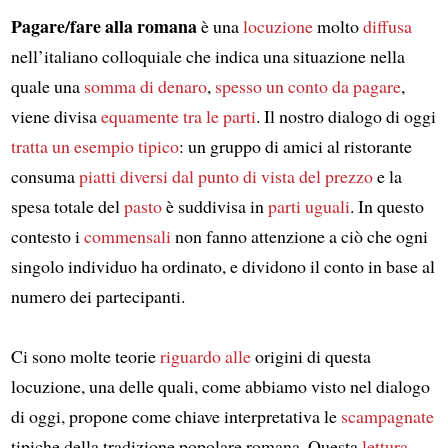
Pagare/fare alla romana
è una
locuzione
molto
diffusa
nell’italiano colloquiale che indica una situazione nella
quale una
somma di denaro
,
spesso un conto da pagare
,
viene divisa
equamente tra le parti
. Il nostro dialogo di oggi
tratta un esempio tipico
: un gruppo di amici al ristorante
consuma
piatti diversi dal punto di vista del prezzo
e la
spesa totale del
pasto
è suddivisa in
parti uguali
. In questo
contesto i
commensali
non fanno attenzione a ciò che ogni
singolo individuo ha ordinato, e dividono il conto in base al
numero dei partecipanti.
Ci sono molte teorie
riguardo alle
origini di questa
locuzione, una delle quali, come abbiamo visto nel dialogo
di oggi, propone come chiave interpretativa le
scampagnate
tipiche della tradizione popolare romana. Questa
lettura