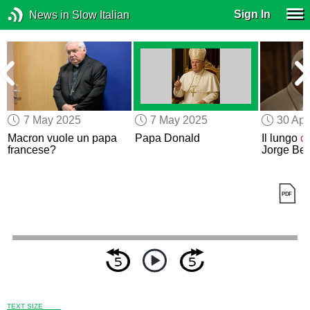
Sign In
News in Slow Italian
7 May 2025
7 May 2025
30 Apr
Macron vuole un papa
Papa Donald
Il lungo
c
o
francese?
Jorge Ber
TEXT SIZE