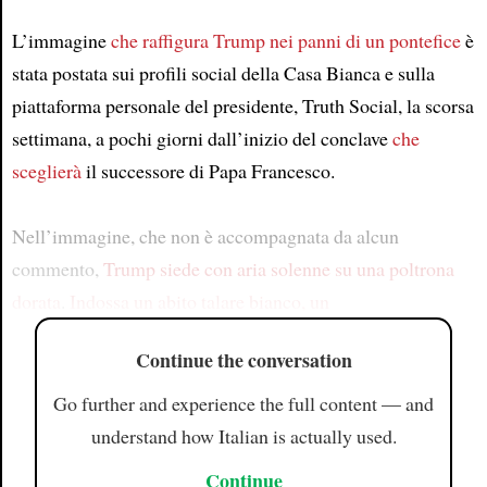
L’immagine
che raffigura Trump nei panni di un pontefice
è
stata postata sui profili social della Casa Bianca e sulla
piattaforma personale del presidente, Truth Social, la scorsa
settimana, a pochi giorni dall’inizio del conclave
che
sceglierà
il successore di Papa Francesco.
Nell’immagine, che non è accompagnata da alcun
commento,
Trump siede con aria solenne su una poltrona
dorata
.
Indossa un abito talare bianco, un
Continue the conversation
Go further and experience the full content — and
understand how Italian is actually used.
Continue