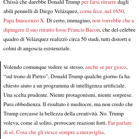
Chissà che darebbe Donald Trump
per farsi ritrarre
dagli
abili pennelli di Diego Velázquez,
come fece, nel 1650,
Papa Innocenzo X
. Di certo, immagino,
non vorrebbe che a
dipingere il suo ritratto fosse Francis Bacon
, che del celebre
quadro di Velázquez realizzò circa 50 studi, tutti distorti e
colmi di angoscia esistenziale.
Volendo comunque vedere se stesso,
anche se per gioco
,
“sul trono di Pietro”, Donald Trump qualche giorno fa ha
Article
chiesto aiuto a un programma di intelligenza artificiale.
Una scelta prudente. Niente protagonismi, niente sorprese.
Pura obbedienza. Il risultato è mediocre, ma non credo che
Trump cercasse la bellezza della creatività. No. Trump
voleva, come al solito, provocare reazioni forti.
Far parlare
di sé
.
Cosa che gli riesce sempre a meraviglia
.