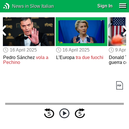
Sign In
News in Slow Italian
16 April 2025
16 April 2025
9 Apri
Pedro Sánchez
vola a
L’Europa
tra due fuochi
Donald Tr
Pechino
guerra c