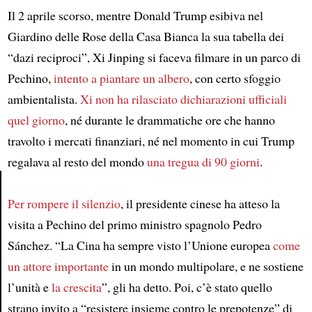
Il 2 aprile scorso, mentre Donald Trump esibiva nel
Giardino delle Rose della Casa Bianca la sua tabella dei
“dazi reciproci”, Xi Jinping si faceva filmare in un parco di
Pechino,
intento a piantare un albero
, con certo sfoggio
ambientalista.
Xi non ha rilasciato dichiarazioni ufficiali
quel giorno
, né durante le drammatiche ore che hanno
travolto i mercati finanziari, né nel momento in cui Trump
regalava al resto del mondo
una tregua di 90 giorni
.
Per rompere il silenzio
, il presidente cinese ha atteso la
Article
visita a Pechino del primo ministro spagnolo Pedro
Sánchez. “La Cina ha sempre visto l’Unione europea
come
un attore importante
in un mondo multipolare, e ne sostiene
l’unità e
la crescita
”, gli ha detto. Poi, c’è stato quello
strano invito a “resistere insieme contro le prepotenze” di