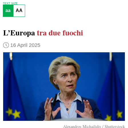
TEXT SIZE
aa
AA
L’Europa
tra due fuochi
16 April 2025
Alexandros Michailidis / Shutterstock