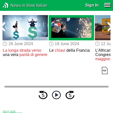
Sign In
News in Slow Italian
26 June 2024
19 June 2024
12 Ju
La lunga strada verso
Le
chiavi
della Francia
L’African 
una vera
parità di genere
Congres
maggiora
TEXT SIZE