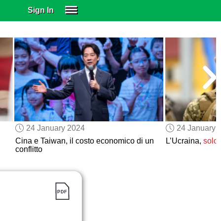
Sign In
SIGN IN
SUBSCRIBE
EDUCATIONAL LICENSES
GIFT CARDS
OTHER LANGUAGES
ABOUT US
ALEXA
24 January 2024
24 January 
ADJUST COLORS
Cina e Taiwan, il costo economico di un
L’Ucraina,
solo 
conflitto