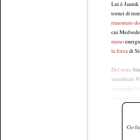
Lui è Jannik 
tornei di ten
rimontato do
cui Medvedev 
meno
energie
la forza
di Si
Del resto
Sin
semifinale No
incontrati l'
la squadra it
Go fu