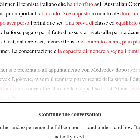
Sinner, il tennista italiano che
ha trionfato
agli Australian Open
nis più importanti
al mondo
.
Si è imposto
in una finale
durissim
po aver perso
i primi due set.
Una prova di
classe ed
equilibrio
ha forse pagato per il fatto di essere arrivato alla partita deci
. Così, dal terzo set, mentre il russo
è sembrato calare
,
pian pi
nner. La concentrazione e
la capacità di mettere a segno i punti
ner si è presentato all'appuntamento con Medvedev dopo
aver 
vak Djokovic, ovvero il tennista più vincente della storia. I du
ultima volta
a novembre, durante la Coppa Davis. Lì, Sinner
avev
aliana b
Continue the conversation
rther and experience the full content — and understand how Ital
actually used.