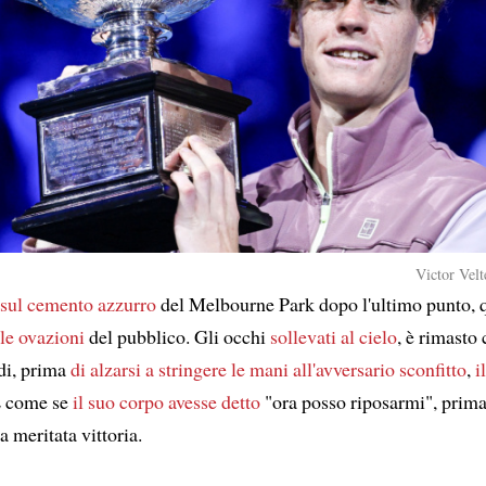
Victor Velt
o sul cemento azzurro
del Melbourne Park dopo l'ultimo punto, 
 le ovazioni
del pubblico. Gli occhi
sollevati al cielo
, è rimasto 
di, prima
di alzarsi a
stringere le mani all'avversario sconfitto
,
i
È come se
il suo corpo avesse detto
"ora posso riposarmi", prima
a meritata vittoria.