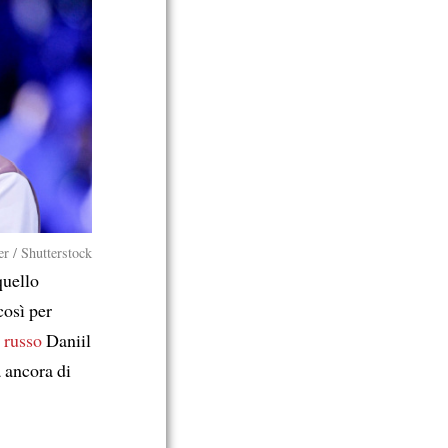
er / Shutterstock
quello
così per
l russo
Daniil
 ancora di