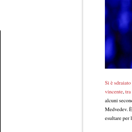
Article
Si è sdraiat
vincente
,
tra
alcuni secon
Medvedev. 
esultare per l