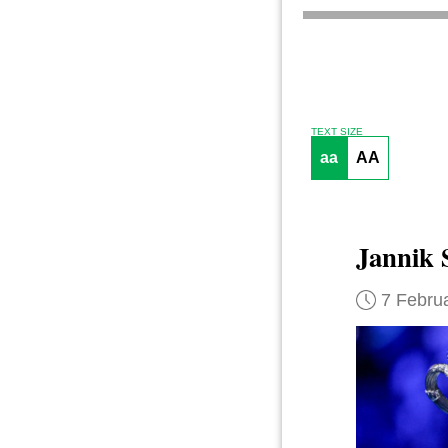
TEXT SIZE
aa
AA
Jannik 
7 Febru