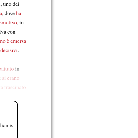
, uno dei
a
, dove
ha
 emotivo
, in
siva con
ano
è emersa
 decisivi
.
battuto
in
e
si erano
a trascinato
ian is