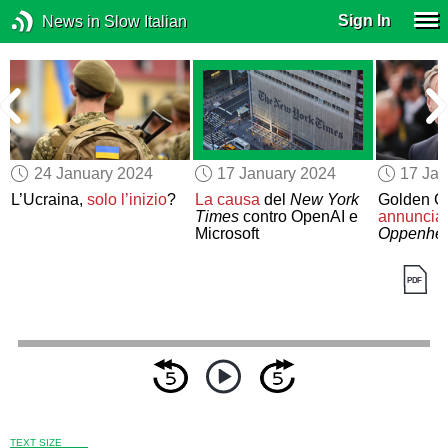
Sign In
News in Slow Italian
24 January 2024
17 January 2024
17 Jan
L’Ucraina,
solo l’inizio
?
La causa
del
New York
Golden G
o
Times
contro OpenAI e
annuncia
Microsoft
Oppenhe
TEXT SIZE