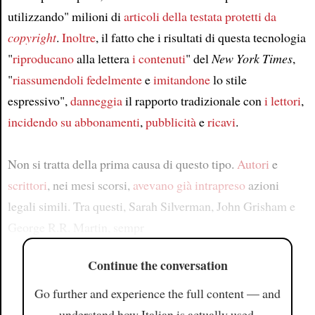
utilizzando" milioni di
articoli della testata protetti da
copyright
.
Inoltre
, il fatto che i risultati di questa tecnologia
"
riproducano
alla lettera
i contenuti
" del
New York Times
,
"
riassumendoli fedelmente
e
imitandone
lo stile
espressivo",
danneggia
il rapporto tradizionale con
i lettori
,
incidendo su abbonamenti
,
pubblicità
e
ricavi
.
Non si tratta della prima causa di questo tipo.
Autori
e
scrittori
, nei mesi scorsi,
avevano già intrapreso
azioni
legali simili. Tra questi, Sarah Silverman, John Grisham e
George R.R. Martin, sempr
Continue the conversation
Go further and experience the full content — and
understand how Italian is actually used.