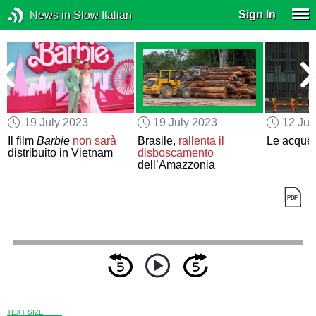
Sign In
News in Slow Italian
19 July 2023
19 July 2023
12 Jul
s
Il film
Barbie
non sarà
Brasile,
rallenta il
Le acque
distribuito in Vietnam
disboscamento
dell’Amazzonia
TEXT SIZE