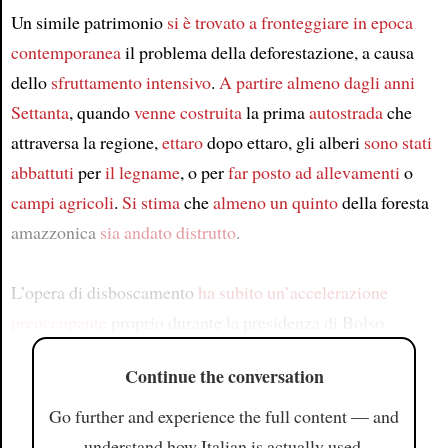
Un simile patrimonio
si è trovato a fronteggiare
in epoca
contemporanea
il problema della deforestazione, a causa
dello
sfruttamento intensivo
.
A partire almeno dagli
anni
Settanta
, quando
venne costruita
la prima
autostrada
che
attraversa la regione,
ettaro
dopo ettaro, gli alberi
sono stati
abbattuti
per
il legname
, o per
far posto ad
allevamenti
o
campi agricoli
.
Si stima
che
almeno
un quinto
della foresta
amazzonica
sia andato distrutto
.
L’opera di disboscamento
ha subito un’accelerazione
preoccupante
proprio durante la presidenza di Bolso
Continue the conversation
Go further and experience the full content — and
understand how Italian is actually used.