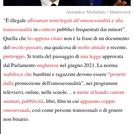
Alexandros Michailidis / Shutterstock
“È illegale
affrontare temi
legati all’omosessualità e alla
transessualità
in
contesti
pubblici frequentati dai minori”.
Quella che
ho appena citato
non è la frase di un documento
del
secolo passato
, ma qualcosa di
molto attuale
e recente,
purtroppo
. Si tratta del passaggio di
una legge
approvata
dal Parlamento
ungherese
nel giugno 2021. La norma
stabilisce che
bambini e ragazzini devono essere “
protetti
Article
dalla
promozione dell'omosessualità”, nei programmi
televisivi, online, nelle scuole… e
mette al bando
cartoni
animati
,
pubblicità
, libri, film in cui
appaiono
coppie
omosessuali
, così come persone transessuali o di genere
non binario.