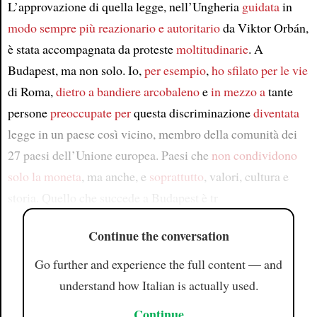
L’approvazione di quella legge, nell’Ungheria
guidata
in
modo sempre più reazionario e autoritario
da Viktor Orbán,
è stata accompagnata da proteste
moltitudinarie
. A
Budapest, ma non solo. Io,
per esempio
,
ho sfilato per le vie
di Roma,
dietro a bandiere arcobaleno
e
in mezzo a
tante
persone
preoccupate per
questa discriminazione
diventata
legge in un paese così vicino, membro della comunità dei
27 paesi dell’Unione europea. Paesi che
non condividono
solo la moneta
, ma anche, e
soprattutto
, valori, cultura e
storia. Quello che succede a Budapest è tr
Continue the conversation
Go further and experience the full content — and
understand how Italian is actually used.
Continue