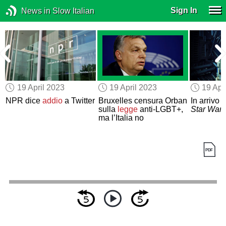
Sign In
News in Slow Italian
19 April 2023
19 April 2023
19 Apr
NPR dice
addio
a Twitter
Bruxelles censura Orban
In arrivo
a
sulla
legge
anti-LGBT+,
Star Wars
ma l’Italia no