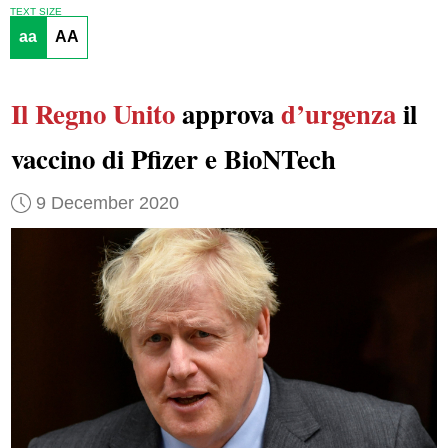
TEXT SIZE
aa
AA
Il Regno Unito
approva
d’urgenza
il
vaccino di Pfizer e BioNTech
9 December 2020