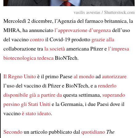
vasilis asvestas / Shutterstock.com
Mercoledì 2 dicembre, l’Agenzia del farmaco britannica, la
MHRA, ha annunciato
l’approvazione d’urgenza
dell’uso
del vaccino
contro
il Covid-19 prodotto
grazie alla
collaborazione tra
la società
americana Pfizer e
l’impresa
biotecnologica tedesca
BioNTech.
Il Regno Unito
è il primo Paese
al mondo
ad
autorizzare
l’uso del vaccino di Pfizer e BioNTech, e a
renderlo
Article
disponibile
già
a partire da
questa settimana,
superando
persino
gli Stati Uniti
e la Germania, i due Paesi dove il
vaccino
è stato ideato
.
Secondo
un articolo pubblicato dal
quotidiano
The