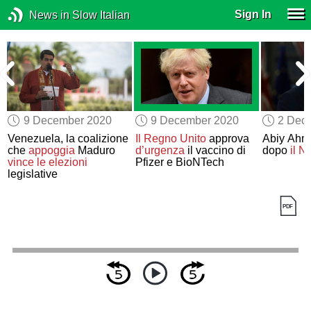
Sign In
News in Slow Italian
9 December 2020
9 December 2020
2 Dec
Venezuela, la coalizione
Il Regno Unito
approva
Abiy Ahm
che
appoggia
Maduro
d’urgenza
il vaccino di
dopo
il N
vince
le elezioni
Pfizer e BioNTech
legislative