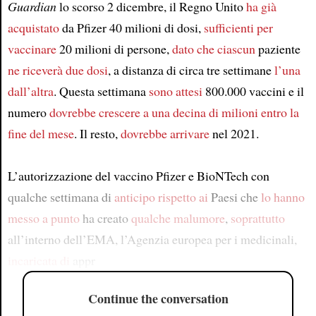
Guardian
lo scorso 2 dicembre, il Regno Unito
ha già
acquistato
da Pfizer 40 milioni di dosi,
sufficienti per
vaccinare
20 milioni di persone,
dato che
ciascun
paziente
ne riceverà due dosi
, a distanza di circa tre settimane
l’una
dall’altra
. Questa settimana
sono attesi
800.000 vaccini e il
numero
dovrebbe crescere a
una decina di milioni
entro la
fine del mese
. Il resto,
dovrebbe arrivare
nel 2021.
L’autorizzazione del vaccino Pfizer e BioNTech con
qualche settimana di
anticipo
rispetto ai
Paesi che
lo hanno
messo a punto
ha creato
qualche malumore
,
soprattutto
all’interno dell’EMA, l’Agenzia europea per i medicinali,
incaricata di
appr
Continue the conversation