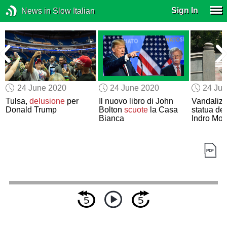
Sign In
News in Slow Italian
24 June 2020
24 June 2020
24 Ju
Tulsa,
delusione
per
Il nuovo libro di John
Vandalizz
Donald Trump
Bolton
scuote
la Casa
statua de
Bianca
Indro Mon