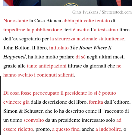
Gints Ivuskans / Shutterstock.com
Nonostante
la Casa Bianca
abbia più volte tentato
di
impedirne la pubblicazione
, ieri
è uscito
l’
attesissimo
libro
dell’ex segretario per
la sicurezza nazionale
statunitense
,
John Bolton. Il libro,
intitolato
The Room Where It
Happened
, ha fatto molto parlare
di sé
negli ultimi mesi,
grazie alle
tante anticipazioni
filtrate da giornali che
ne
hanno svelato
i contenuti salienti
.
Di cosa fosse preoccupato il presidente
lo si è potuto
Article
evincere già
dalla descrizione del libro,
fornita
dall’editore,
Simon & Schuster, che lo ha descritto come il “racconto di
un uomo
sconvolto
da un presidente interessato solo
ad
essere rieletto
, pronto,
a questo fine
, anche
a indebolire
, o