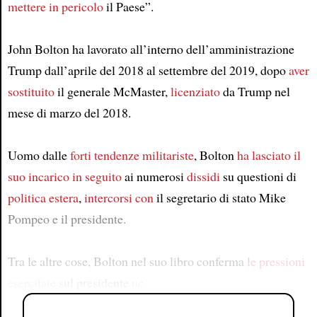
mettere in pericolo
il Paese”.
John Bolton ha lavorato all’interno dell’amministrazione
Trump dall’aprile del 2018 al settembre del 2019, dopo
aver
sostituito
il generale McMaster,
licenziato
da Trump nel
mese di marzo del 2018.
Uomo dalle
forti tendenze militariste
, Bolton
ha lasciato il
suo incarico
in seguito
ai numerosi
dissidi
su questioni di
politica estera
,
intercorsi con
il segretario di stato Mike
Pompeo e il presidente.
Tra le altre cose, Bolton nel suo libro conferma
le pressioni
esercitate
sul presidente
uc