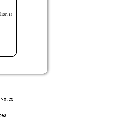
ian is
 Notice
ces