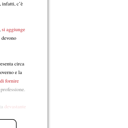
 infatti, c’è
,
si aggiunge
ri devono
resenta circa
Governo e la
 di
fornire
 professione.
sta
devastante