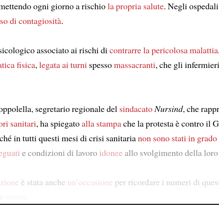
 mettendo ogni giorno a rischio
la propria salute
. Negli ospedali,
asso di contagiosità
.
sicologico associato ai rischi di
contrarre
la pericolosa malattia
tica fisica
,
legata ai turni
spesso
massacranti
, che gli infermie
ppolella, segretario regionale del
sindacato
Nursind
, che rapp
ri sanitari
, ha spiegato
alla stampa
che la protesta è contro il 
hé in tutti questi mesi di crisi sanitaria
non sono stati in grado
eguati
e condizioni di lavoro
idonee
allo svolgimento della loro
azione
è stata anche
un’occasione
per ricordare i numeri di que
he
sinora