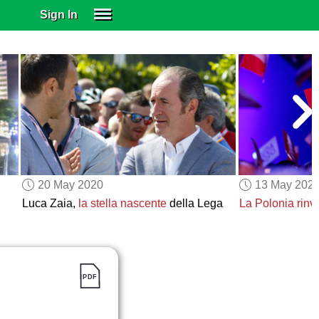
Sign In
SIGN IN
SUBSCRIBE
EDUCATIONAL LICENSES
GIFT CARDS
OTHER LANGUAGES
ABOUT US
ALEXA
20 May 2020
13 May 202
ADJUST COLORS
Luca Zaia,
la stella nascente
della Lega
La Polonia
rinv