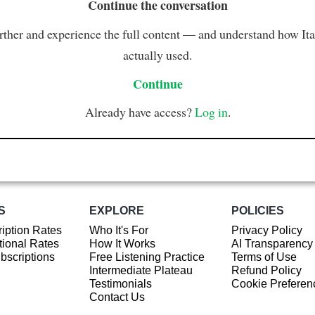
Continue the conversation
rther and experience the full content — and understand how Ital
actually used.
Continue
Already have access?
Log in
.
S
EXPLORE
POLICIES
iption Rates
Who It's For
Privacy Policy
ional Rates
How It Works
AI Transparency
ubscriptions
Free Listening Practice
Terms of Use
Intermediate Plateau
Refund Policy
Testimonials
Cookie Preferen
Contact Us