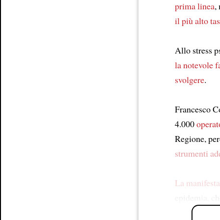
prima linea
,
il più alto t
Allo stress p
la notevole fa
svolgere
.
Francesco Co
4.000
operato
Regione, perc
strumenti ad
La manifest
epidemia, c