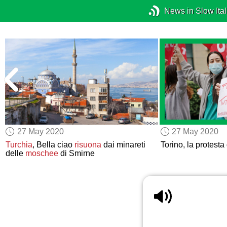
News in Slow Ital
27 May 2020
27 May 2020
Turchia
, Bella ciao
risuona
dai minareti
Torino, la protesta
delle
moschee
di Smirne