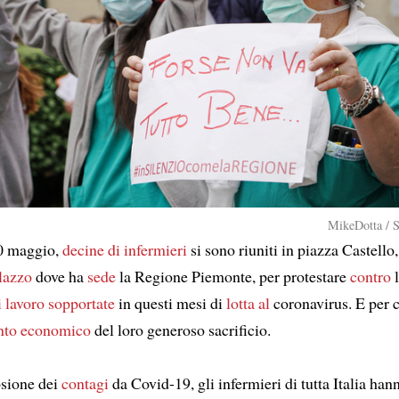
MikeDotta / S
0 maggio,
decine di infermieri
si sono riuniti in piazza Castello,
lazzo
dove ha
sede
la Regione Piemonte, per protestare
contro
l
i lavoro
sopportate
in questi mesi di
lotta al
coronavirus. E per 
nto economico
del loro generoso sacrificio.
sione dei
contagi
da Covid-19, gli infermieri di tutta Italia han