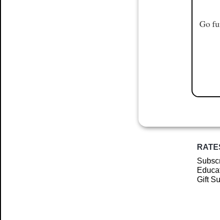
Go fu
RATE
Subscr
Educat
Gift S