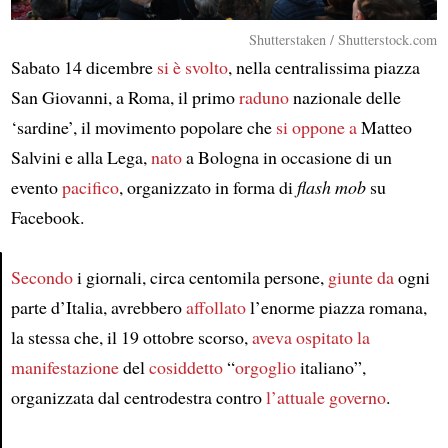
Shutterstaken / Shutterstock.com
Sabato 14 dicembre
si è svolto
, nella centralissima piazza
San Giovanni, a Roma, il primo
raduno
nazionale delle
‘sardine’, il movimento popolare che
si oppone a
Matteo
Salvini e alla Lega,
nato
a Bologna in occasione di un
evento
pacifico
, organizzato in forma di
flash mob
su
Facebook.
Secondo
i giornali, circa centomila persone,
giunte da
ogni
parte d’Italia, avrebbero
affollato
l’enorme piazza romana,
Article
la stessa che, il 19 ottobre scorso,
aveva ospitato la
manifestazione
del
cosiddetto
“
orgoglio
italiano”,
organizzata dal centrodestra contro
l’attuale governo
.