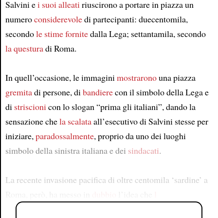
Salvini e
i suoi alleati
riuscirono a portare in piazza un
numero
considerevole
di partecipanti: duecentomila,
secondo
le stime fornite
dalla Lega; settantamila, secondo
la questura
di Roma.
In quell’occasione, le immagini
mostrarono
una piazza
gremita
di persone, di
bandiere
con il simbolo della Lega e
di
striscioni
con lo slogan “prima gli italiani”, dando la
sensazione che
la scalata
all’esecutivo di Salvini stesse per
iniziare,
paradossalmente
, proprio da uno dei luoghi
simbolo della sinistra italiana e dei
sindacati
.
La recente invasione pacifica di oltre centomila ‘sardine’ a
Roma, però, ha messo in
dubbio
l’idea che
l