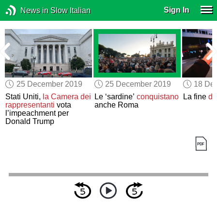
Sign In
News in Slow Italian
25 December 2019
25 December 2019
18 De
o
Stati Uniti,
la Camera dei
Le ‘sardine’
conquistano
La fine
de
rappresentanti
vota
anche Roma
l’impeachment per
Donald Trump