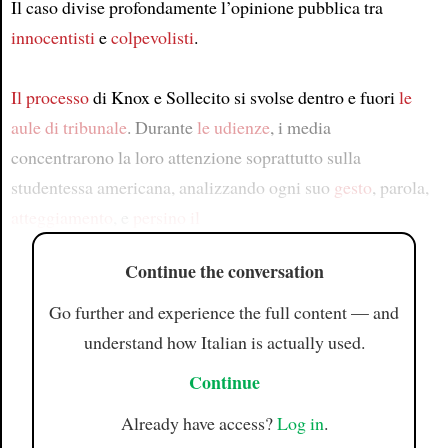
Il caso divise profondamente l’opinione pubblica tra
innocentisti
e
colpevolisti
.
Il processo
di Knox e Sollecito si svolse dentro e fuori
le
aule di tribunale
. Durante
le udienze
, i media
concentrarono la loro attenzione soprattutto sulla
studentessa americana, analizzando ogni suo
gesto
, parola,
atteggiamento
, e
persino il
Continue the conversation
Go further and experience the full content — and
understand how Italian is actually used.
Continue
Already have access?
Log in
.