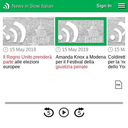
Sign In
News in Slow Italian
15 May 2019
15 May 2019
15 Ma
a
Il Regno Unito
prenderà
Amanda Knox a Modena
Coldiretti
parte
alle elezioni
per il Festival della
per la ‘n
europee
giustizia penale
dello Yor