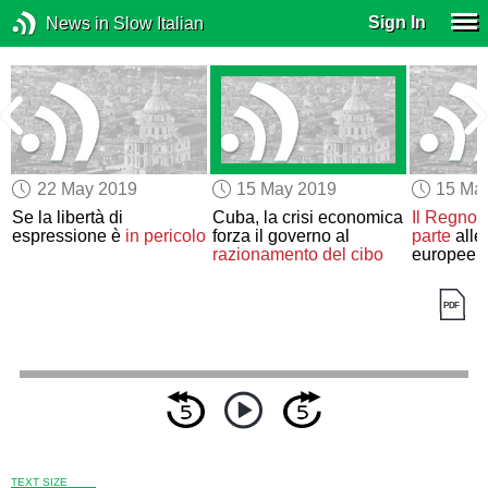
Sign In
News in Slow Italian
22 May 2019
15 May 2019
15 Ma
Se la libertà di
Cuba, la crisi economica
Il Regno 
espressione è
in pericolo
forza il governo al
parte
alle
razionamento del cibo
europee
TEXT SIZE