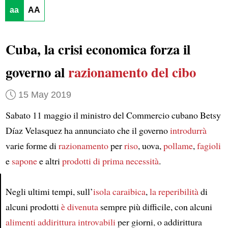
aa
AA
Cuba, la crisi economica forza il
governo al
razionamento del cibo
15 May 2019
Sabato 11 maggio il ministro del Commercio cubano Betsy
Díaz Velasquez ha annunciato che il governo
introdurrà
varie forme di
razionamento
per
riso
, uova,
pollame
,
fagioli
e
sapone
e altri
prodotti di prima necessità
.
Negli ultimi tempi, sull’
isola caraibica
,
la reperibilità
di
Article
alcuni prodotti
è divenuta
sempre più difficile, con alcuni
alimenti
addirittura
introvabili
per giorni, o addirittura