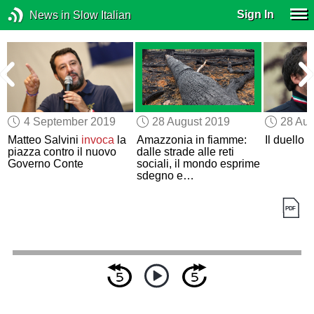
Sign In
News in Slow Italian
4 September 2019
28 August 2019
28 Aug
Matteo Salvini
invoca
la
Amazzonia in fiamme:
Il duello t
piazza contro il nuovo
dalle strade alle reti
Governo Conte
sociali, il mondo esprime
sdegno e
preoccupazione