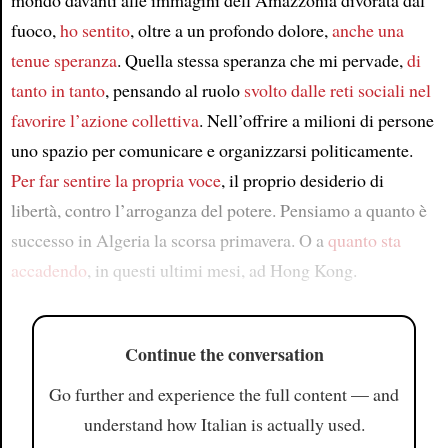
mondo davanti alle immagini dell’Amazzonia divorata dal
fuoco,
ho sentito
, oltre a un profondo dolore,
anche una
tenue speranza
. Quella stessa speranza che mi pervade,
di
tanto in tanto
, pensando al ruolo
svolto dalle reti sociali
nel
favorire l’azione collettiva
. Nell’offrire a milioni di persone
uno spazio per comunicare e organizzarsi politicamente.
Per far sentire la propria voce
, il proprio desiderio di
libertà, contro l’arroganza del potere. Pensiamo a quanto è
successo in Algeria la scorsa primavera. O a
quanto sta
accadendo
, in questi ultimi mesi, ad Hong Kong.
Continue the conversation
Go further and experience the full content — and
understand how Italian is actually used.