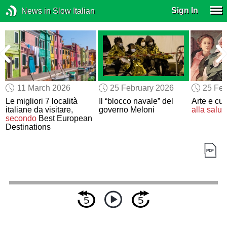
Sign In
News in Slow Italian
11 March 2026
25 February 2026
25 Feb
Le migliori 7 località
Il “blocco navale” del
Arte e cul
italiane da visitare,
governo Meloni
alla salut
secondo
Best European
Destinations