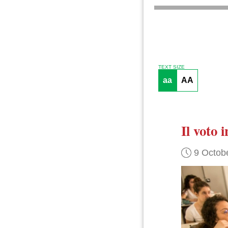
TEXT SIZE
aa
AA
Il voto 
9 Octob