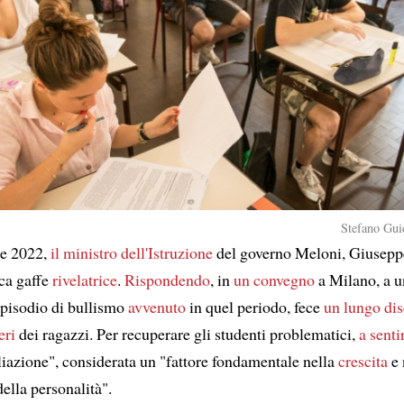
Stefano Guid
e 2022,
il ministro dell'Istruzione
del governo Meloni, Giuseppe
ica gaffe
rivelatrice
.
Rispondendo
, in
un convegno
a Milano, a 
episodio di bullismo
avvenuto
in quel periodo, fece
un lungo di
eri
dei ragazzi. Per recuperare gli studenti problematici,
a sentir
liazione", considerata un "fattore fondamentale nella
crescita
e 
ella personalità".