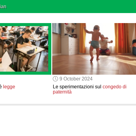
ian
9 October 2024
è
legge
Le sperimentazioni sul
congedo di
paternità