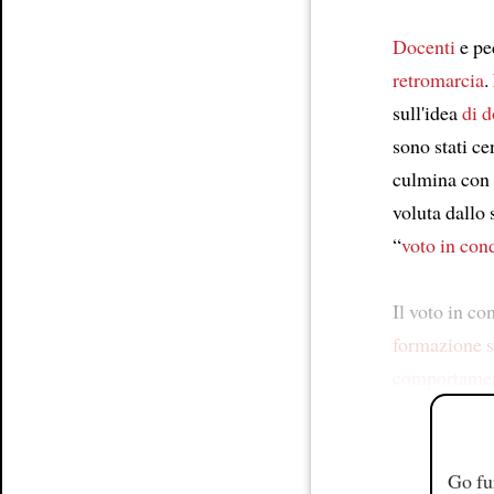
Docenti
e pe
retromarcia
.
sull'idea
di d
sono stati ce
culmina con 
voluta dallo 
“
voto in con
Il voto in co
formazione s
comportame
Go fu