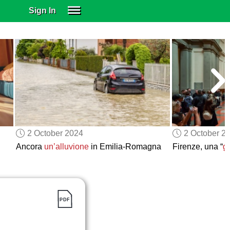
Sign In
SIGN IN
SUBSCRIBE
EDUCATIONAL LICENSES
GIFT CARDS
OTHER LANGUAGES
ABOUT US
ALEXA
2 October 2024
2 October 2
ADJUST COLORS
Ancora
un’alluvione
in Emilia-Romagna
Firenze, una “
gi