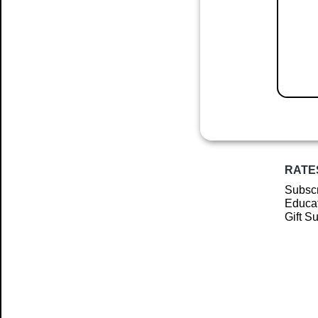
RATE
Subscr
Educat
Gift S