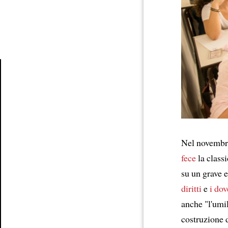
Article
Nel novembr
fece
la class
su un grave 
diritti
e
i dov
anche "l'umi
costruzione d