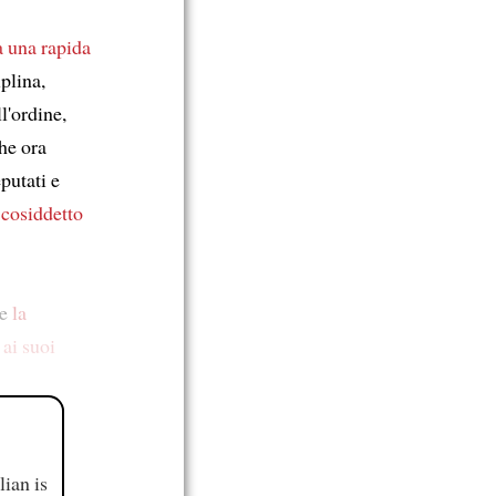
a una rapida
iplina,
l'ordine,
he ora
putati e
l
cosiddetto
re
la
e
ai suoi
ian is