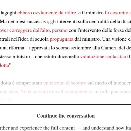
dagoghi
ebbero ovviamente da ridire
, e il ministro
fu costretto 
 Ma nei mesi successivi, gli interventi sulla centralità della disc
over correggere dall'alto
,
persino
con l'intervento delle forze del
ntrali nell'idea di scuola
propugnata
dal ministro. Una visione c
una riforma – approvata lo scorso settembre alla Camera dei de
stesso ministro – che reintroduce nella
valutazione scolastica
i
dotta
”.
ndotta è sempre stato
un terreno di scontro
sul modo di intende
colastica
.
Si dà un voto
non alle
competenze
, ma alla persona 
nti
.
D
Continue the conversation
rther and experience the full content — and understand how Ital