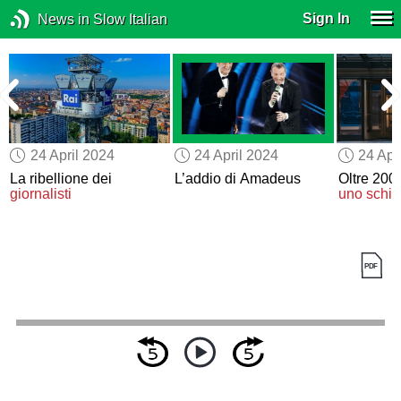
Sign In
News in Slow Italian
24 April 2024
24 April 2024
24 Apr
La ribellione dei
L’addio di Amadeus
Oltre 200
giornalisti
uno schiz