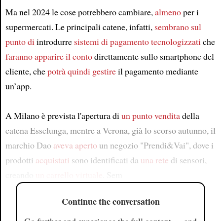
Ma nel 2024 le cose potrebbero cambiare,
almeno
per i
supermercati. Le principali catene, infatti,
sembrano sul
punto di
introdurre
sistemi di pagamento tecnologizzati
che
faranno apparire
il conto
direttamente sullo smartphone del
cliente, che
potrà quindi gestire
il pagamento mediante
un’app.
A Milano è prevista l'apertura di
un punto vendita
della
catena Esselunga, mentre a Verona, già lo scorso autunno, il
marchio Dao
aveva aperto
un negozio "Prendi&Vai", dove i
prodotti
acquistati
sono identificati da
una rete
di sensori,
creando
un carrello virtuale
. Sem
Continue the conversation