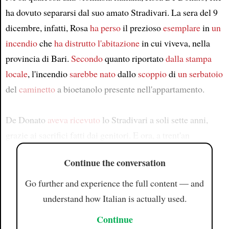
ha dovuto separarsi dal suo amato Stradivari. La sera del 9
dicembre, infatti, Rosa
ha perso
il prezioso
esemplare
in
un
incendio
che
ha distrutto l'abitazione
in cui viveva, nella
provincia di Bari.
Secondo
quanto riportato
dalla stampa
locale
, l'incendio
sarebbe nato
dallo
scoppio
di
un serbatoio
del
caminetto
a bioetanolo presente nell'appartamento.
De Donato
aveva ricevuto
lo Stradivari a soli sette anni,
grazie ai sacrifici fatti dai genitori. E ora, a trent'an
Continue the conversation
Go further and experience the full content — and
understand how Italian is actually used.
Continue