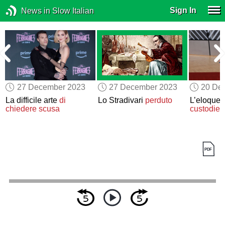
Sign In
News in Slow Italian
27 December 2023
27 December 2023
20 De
e
La difficile arte
di
Lo Stradivari
perduto
L’eloquen
chiedere scusa
custodie d