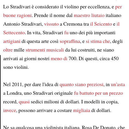
Lo Stradivari è considerato il violino per eccellenza, e
per
buone ragioni
. Prende il nome dal
maestro liutaio
italiano
Antonio Stradivari,
vissuto
a Cremona tra
il Seicento
e
il
Settecento
. In vita, Stradivari
fu
uno dei più importanti
artigiani
di questa arte così
sopraffina
, e
si stima che
, degli
oltre
mille
strumenti musicali
da lui costruiti, ne siano
arrivati ai giorni nostri
meno di
700. Di questi, circa 450
sono violini.
Article
Nel 2011, per dare l'idea di
quanto siano preziosi
, in
un'asta
a Londra, uno Stradivari originale
fu battuto per
un prezzo
record,
quasi
sedici milioni di dollari. I modelli in copia,
invece
, possono arrivare a costare
migliaia
di dollari.
Ne sa qualcosa una violinista italiana, Rosa De Donato, che