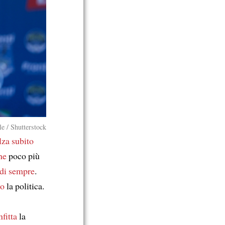
e / Shutterstock
lza subito
ne
poco più
 di sempre
.
so
la politica.
fitta
la