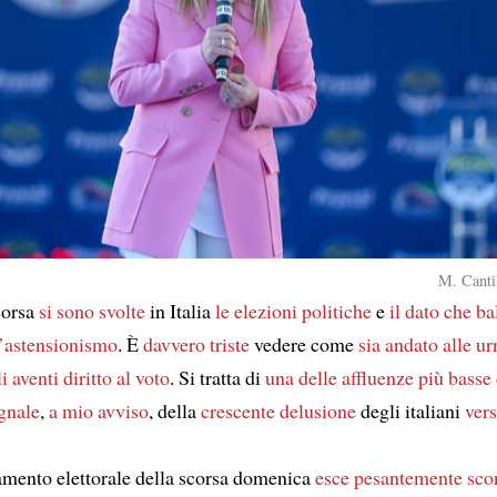
M. Cantil
corsa
si sono svolte
in Italia
le elezioni politiche
e
il dato che ba
l’astensionismo
. È
davvero triste
vedere come
sia andato alle ur
i aventi diritto al voto
. Si tratta di
una delle affluenze più basse
gnale
,
a mio avviso
, della
crescente delusione
degli italiani
ver
mento elettorale della scorsa domenica
esce pesantemente scon