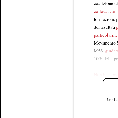
coalizione di
colloca
,
com
formazione p
dei risultati
particolarme
Movimento 5
M5S,
guidat
10% delle pre
Non ha sfon
Go fu