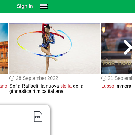
Sign In
SIGN IN
SUBSCRIBE
EDUCATIONAL LICENSES
GIFT CARDS
OTHER LANGUAGES
ABOUT US
ALEXA
28 September 2022
21 Septemb
ADJUST COLORS
cano
Sofia Raffaeli, la nuova
stella
della
Lusso
immoral
ginnastica ritmica italiana