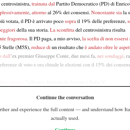
 centrosinistra,
trainata dal
Partito Democratico (PD) di Enrico
plessivamente
,
attorno
al 26% dei consensi.
Nonostante sia
la 
iù votata, il PD è arrivato poco
sopra
il 19% delle preferenze,
s
peggiori
della sua storia.
La sconfitta
del centrosinistra risulta
nte fragorosa
. Il PD paga, a mio avviso,
la scelta di
non essersi 
 Stelle (M5S),
reduce di
un risultato che
è andato oltre le aspet
o dall
’ex premier Giuseppe Conte, due mesi fa,
nei sondaggi
, r
ferenze di voto e ora chiude le elezioni con il 15% dei consens
dato
,
invece
, l’alleanza formata da Azione e Italia V
Continue the conversation
rther and experience the full content — and understand how Ital
actually used.
Continue