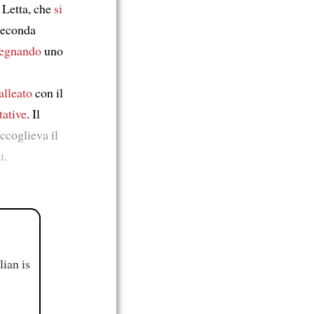
 Letta, che
si
seconda
egnando
uno
alleato
con il
tative
. Il
accoglieva il
i.
ian is