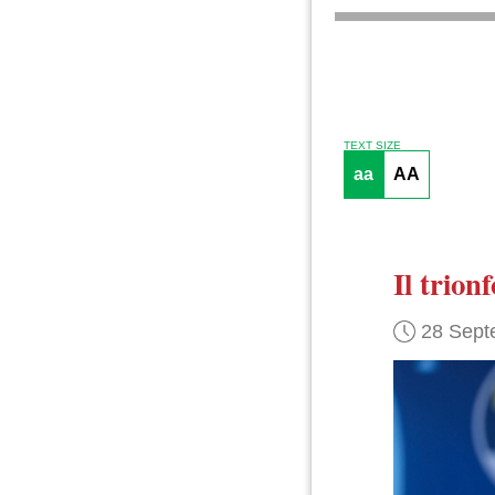
TEXT SIZE
aa
AA
Il trionf
28 Sept