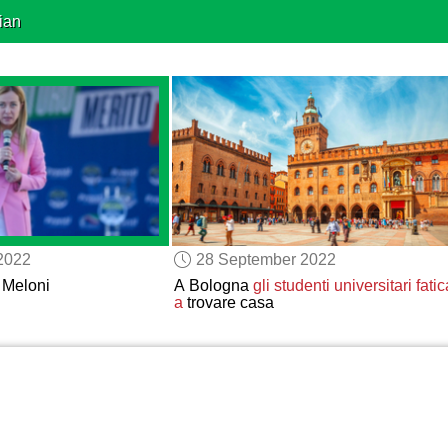
ian
2022
28 September 2022
 Meloni
A Bologna
gli studenti universitari
fati
a
trovare casa