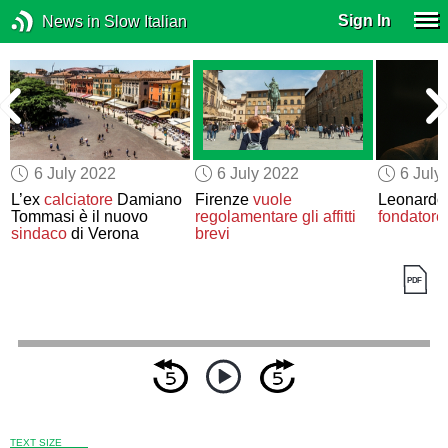
Sign In
News in Slow Italian
6 July 2022
6 July 2022
6 July
L’ex
calciatore
Damiano
Firenze
vuole
Leonardo 
Tommasi è il nuovo
regolamentare
gli affitti
fondatore
sindaco
di Verona
brevi
TEXT SIZE