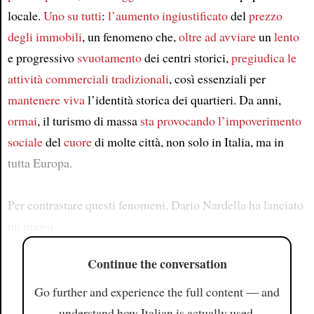
locale.
Uno su tutti
:
l’aumento ingiustificato
del
prezzo
degli immobili
, un fenomeno che,
oltre ad
avviare
un
lento
e progressivo
svuotamento
dei centri storici,
pregiudica
le
attività commerciali tradizionali
, così essenziali per
mantenere viva
l’identità storica dei quartieri. Da anni,
ormai
, il turismo di massa
sta provocando
l’impoverimento
sociale
del
cuore
di molte città, non solo in Italia, ma in
tutta Europa.
Per contrastare questi fenomeni, Dario Nardella ha lanciato
un nuovo
Continue the conversation
Go further and experience the full content — and
understand how Italian is actually used.