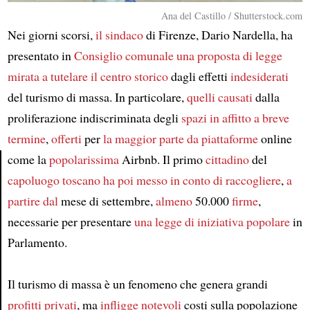
Ana del Castillo / Shutterstock.com
Nei giorni scorsi,
il sindaco
di Firenze, Dario Nardella, ha
presentato in
Consiglio comunale
una proposta di legge
mirata a tutelare
il centro storico
dagli effetti
indesiderati
del turismo di massa. In particolare,
quelli causati
dalla
proliferazione indiscriminata degli
spazi in affitto a breve
termine
,
offerti
per
la maggior parte da
piattaforme
online
come la
popolarissima
Airbnb. Il primo
cittadino
del
capoluogo toscano
ha poi messo in conto di raccogliere
,
a
Article
partire dal
mese di settembre,
almeno
50.000
firme
,
necessarie per presentare
una legge di iniziativa popolare
in
Parlamento.
Il turismo di massa è un fenomeno che genera grandi
profitti privati
, ma
infligge
notevoli
costi sulla popolazione