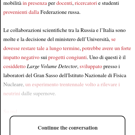
mobilità
in presenza
per
docenti
,
ricercatori
e studenti
provenienti dalla
Federazione russa.
Le collaborazioni scientifiche tra la Russia e l’Italia sono
molte e la decisione del ministero dell’Università,
se
dovesse restare tale
a lungo termine
,
potrebbe avere
un forte
impatto negativo
sui
progetti congiunti
. Uno di questi è il
cosiddetto
Large Volume Detector
,
sviluppato
presso i
laboratori del Gran Sasso dell'Istituto Nazionale di Fisica
Nucleare,
un esperimento trentennale
volto a
rilevare
i
neutrini
dalle supernove.
Su ind
Continue the conversation