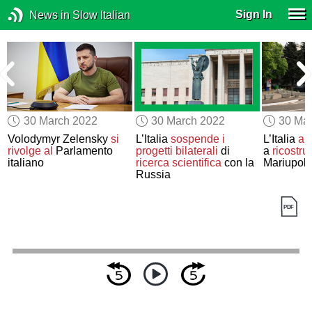
Sign In
News in Slow Italian
30 March 2022
30 March 2022
30 Ma
Volodymyr Zelensky
si
L’Italia
sospende
i
L’Italia
ai
rivolge al
Parlamento
progetti bilaterali
di
a
ricostrui
italiano
ricerca scientifica
con la
Mariupol
Russia