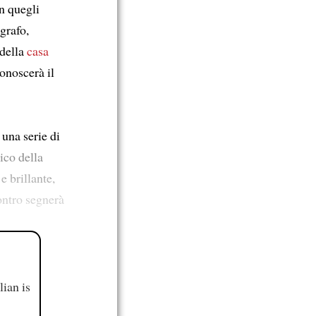
In quegli
grafo,
 della
casa
onoscerà il
 una serie di
lico della
e brillante,
ontro segnerà
ian is