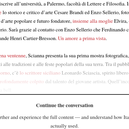
iscrive all’università, a Palermo, facoltà di Lettere e Filosofia. 
e
lo storico e critico d’arte Cesare Brandi ed Enzo Sellerio, foto
 d’arte popolare e futuro fondatore,
insieme alla moglie
Elvira,
rio. Sarà grazie al contatto con Enzo Sellerio che Ferdinando c
rande Henri Cartier-Bresson.
Un amore a prima vista
.
ena ventenne
, Scianna presenta la sua prima mostra fotografica,
i alle tradizioni e alle feste popolari della sua terra. Tra il pubb
iorno
, c’è
lo scrittore siciliano
Leonardo Sciascia, spirito libero 
rofondamente colpito
dal talento del giovane artista. Quell’inc
a bell
Continue the conversation
rther and experience the full content — and understand how Ital
actually used.