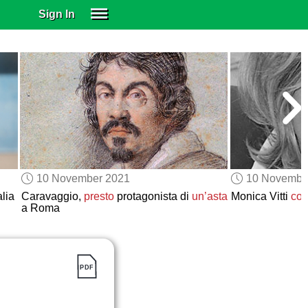
Sign In
SIGN IN
SUBSCRIBE
EDUCATIONAL LICENSES
GIFT CARDS
OTHER LANGUAGES
ABOUT US
ALEXA
10 November 2021
10 Novembe
ADJUST COLORS
alia
Caravaggio,
presto
protagonista di
un’asta
Monica Vitti
com
a Roma