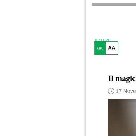
TEXT SIZE
aa
AA
Il magi
17 Nov