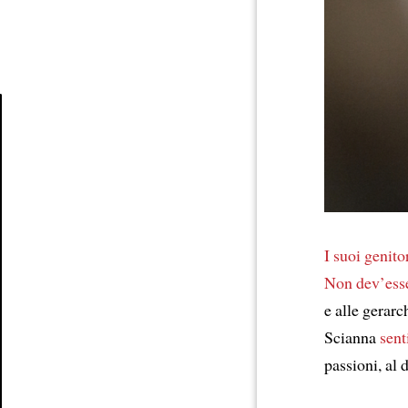
Article
I suoi genit
Non dev’esse
e alle gerarc
Scianna
sent
passioni, al 