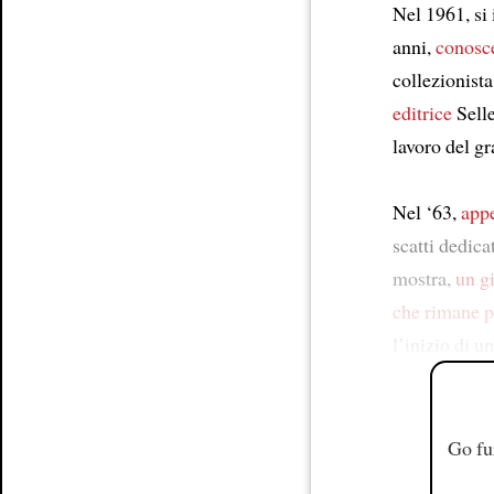
Nel 1961, si 
anni,
conosc
collezionista
editrice
Selle
lavoro del g
Nel ‘63,
app
scatti dedicat
mostra,
un g
che rimane p
l’inizio di un
Go fu