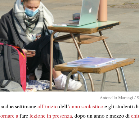
Antonello Marangi / 
ca due settimane
all’inizio
dell’
anno scolastico
e gli studenti di 
tornare a
fare
lezione in presenza
, dopo un anno e mezzo di
chi