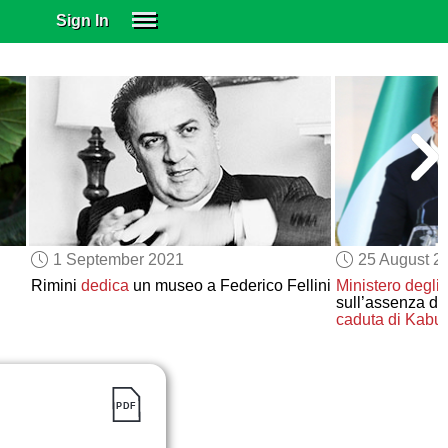
Sign In
SIGN IN
SUBSCRIBE
EDUCATIONAL LICENSES
GIFT CARDS
OTHER LANGUAGES
ABOUT US
ALEXA
1 September 2021
25 August 2
ADJUST COLORS
Rimini
dedica
un museo a Federico Fellini
Ministero degli 
sull’assenza di
caduta di Kabul