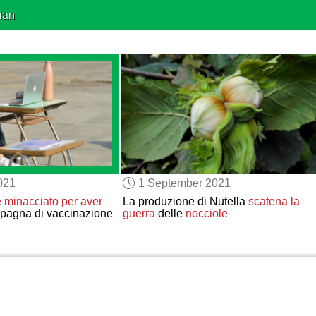
ian
021
1 September 2021
e
minacciato
per aver
La produzione di Nutella
scatena
la
pagna di vaccinazione
guerra
delle
nocciole