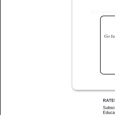
È il caso di
Go fu
RATE
Subscr
Educat