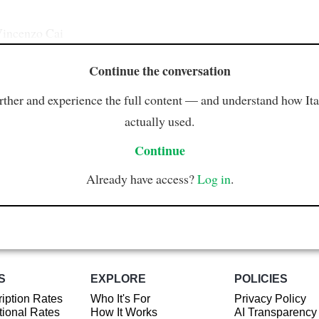
 Vincenzo Cai
Continue the conversation
rther and experience the full content — and understand how Ital
actually used.
Continue
Already have access?
Log in
.
S
EXPLORE
POLICIES
iption Rates
Who It's For
Privacy Policy
ional Rates
How It Works
AI Transparency