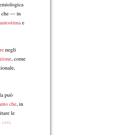
demiologica
, che — in
’autostima
e
re
negli
zione
, come
ionale,
la può
anto che
, in
itare le
 casi
,