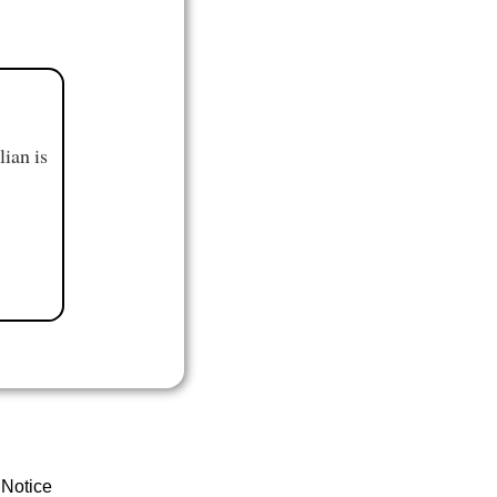
ian is
 Notice