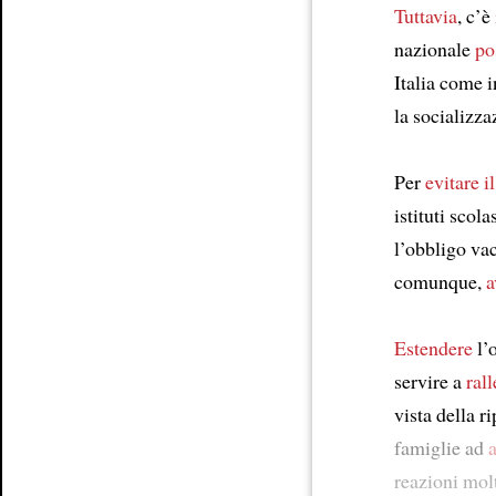
Tuttavia
, c’è
nazionale
po
Italia come i
la socializza
Per
evitare
i
istituti scol
l’obbligo vac
comunque,
a
Estendere
l’
servire a
rall
vista della r
famiglie ad
reazioni mo