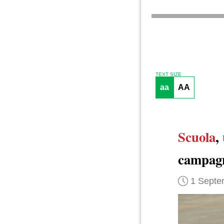
TEXT SIZE
aa
AA
Scuola
,
campagn
1 Septe