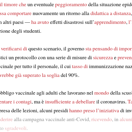
il timore che
un eventuale
peggioramento
della situazione epi
ssa
comportare
nuovamente un ritorno alla
didattica a distanza
n altri paesi —
ha avuto
effetti disastrosi sull’
apprendimento
,
l
zione degli studenti.
l verificarsi di
questo scenario, il governo
sta pensando di
impor
astici un protocollo con una serie di misure di
sicurezza
e
preven
cinale per tutto il personale, il cui
tasso di
immunizzazione naz
vrebbe già superato
la soglia
del 90%.
obbligo vaccinale agli adulti che lavorano nel
mondo
della scuo
entare i contagi
, ma è
insufficiente a
debellare
il coronavirus.
T
ipresa delle lezioni, alcuni presidi
hanno preso l’iniziativa
di inv
aderire
alla campagna vaccinale anti-Covid,
ricevendo
, in
alcuni
lto
sgradevoli
.