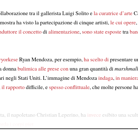
llaborazione tra il gallerista Luigi Solito e
la curatrice d’arte
Ca
 mostra ha visto la partecipazione di cinque artisti,
le cui opere
,
nduttore
il concetto
di
alimentazione
,
sono state esposte
tra
ban
yorkese
Ryan Mendoza, per esempio,
ha scelto di
presentare un
a donna
bulimica
alle prese con
una gran quantità di
marshmal
ri negli Stati Uniti. L’immagine di Mendoza
indaga
,
in manier
,
il rapporto
difficile, e
spesso
conflittuale
, che molte persone 
sta, il napoletano Christian Leperino, ha
invece
esibito una scul
orda
i corpi piet