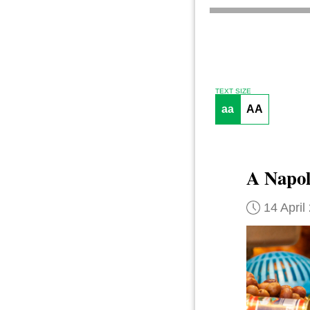
TEXT SIZE
aa
AA
A Napol
14 April