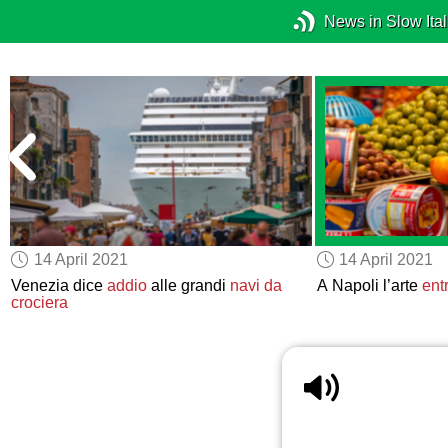
News in Slow Ital
14 April 2021
14 April 2021
Venezia dice
addio
alle grandi
navi da
A Napoli l’arte
ent
crociera