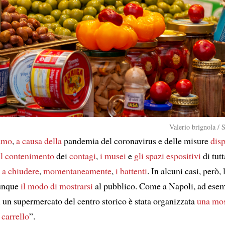
Valerio brignola / 
amo
,
a causa della
pandemia del coronavirus e delle misure
disp
il contenimento
dei
contagi
,
i musei
e
gli spazi espositivi
di tutt
i a chiudere
,
momentaneamente
,
i battenti
. In alcuni casi, però, 
unque
il modo di mostrarsi
al pubblico. Come a Napoli, ad esem
i un supermercato del centro storico è stata organizzata
una mos
 carrello
”.