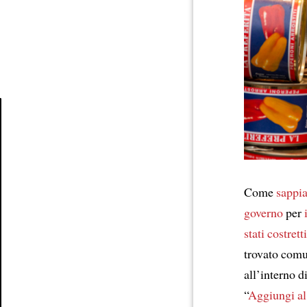
Article
Come
sappi
governo
per
stati costrett
trovato com
all’interno d
“
Aggiungi al