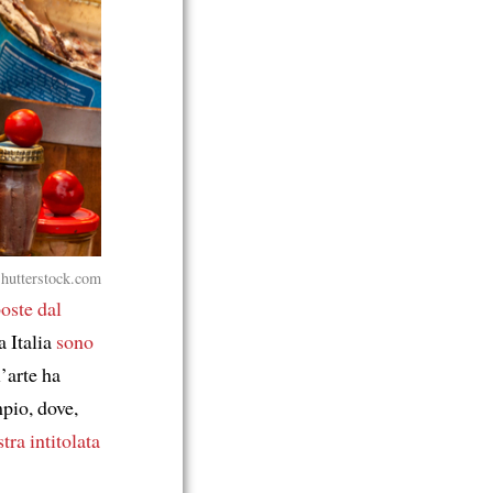
Shutterstock.com
oste dal
a Italia
sono
l’arte ha
pio, dove,
tra
intitolata