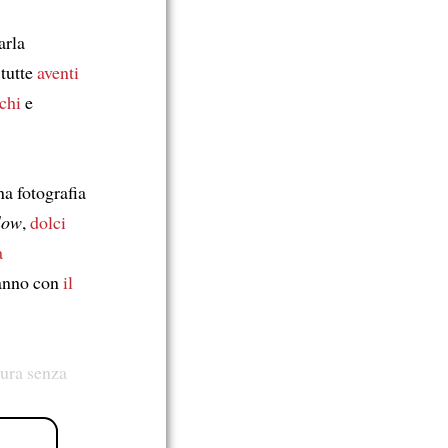
rla
 tutte
aventi
chi
e
a fotografia
low
,
dolci
a
hanno con
il
tura senza