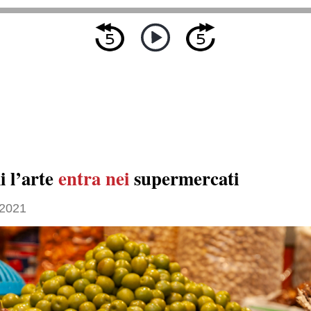
i l’arte
entra nei
supermercati
 2021