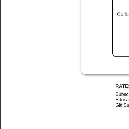
Go fu
RATE
Subscr
Educat
Gift S