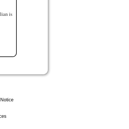
ian is
 Notice
ces