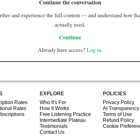
Continue the conversation
rther and experience the full content — and understand how Ital
actually used.
Continue
Already have access?
Log in
.
S
EXPLORE
POLICIES
iption Rates
Who It's For
Privacy Policy
ional Rates
How It Works
AI Transparency
ubscriptions
Free Listening Practice
Terms of Use
Intermediate Plateau
Refund Policy
Testimonials
Cookie Preferen
Contact Us