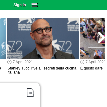
Sign In
SIGN IN
SUBSCRIBE
EDUCATIONAL LICENSES
GIFT CARDS
OTHER LANGUAGES
ABOUT US
ALEXA
7 April 2021
7 April 2021
ADJUST COLORS
a
Stanley Tucci rivela i segreti della cucina
È giusto dare il 
italiana