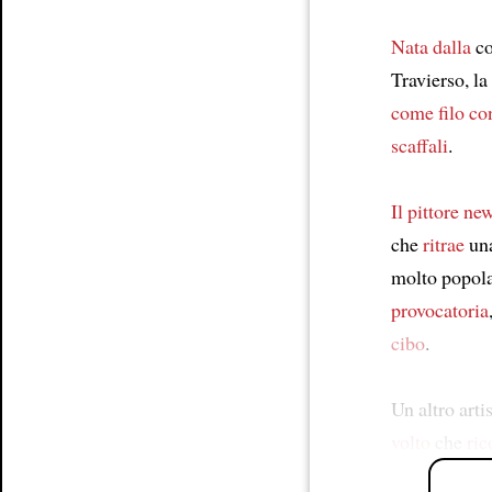
Nata dalla
co
Travierso, la
come filo co
scaffali
.
Il pittore
new
che
ritrae
un
molto popola
provocatoria
cibo
.
Un altro arti
volto
che
ric