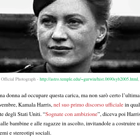
Official Photograph -
http://astro.temple.edu/~gurwin/hist.0690syb2005.html
ma donna ad occupare questa carica, ma non sarò certo l’ultima”
ovembre, Kamala Harris,
nel suo primo discorso ufficiale
in qual
e degli Stati Uniti. “
Sognate con ambizione
”, diceva poi Harri
alle bambine e alle ragazze in ascolto, invitandole a costruire 
emi e stereotipi sociali.