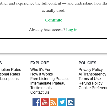
rther and experience the full content — and understand how Ital
actually used.
Continue
Already have access?
Log in
.
S
EXPLORE
POLICIES
iption Rates
Who It's For
Privacy Policy
ional Rates
How It Works
AI Transparency
ubscriptions
Free Listening Practice
Terms of Use
Intermediate Plateau
Refund Policy
Testimonials
Cookie Preferen
Contact Us