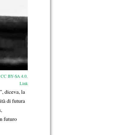
,
CC BY-SA 4.0
,
Link
, diceva, la
ità di futura
s,
un futuro