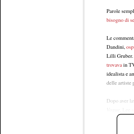
Parole sempl
bisogno di se
Le commentava
Dandini,
osp
Lilli Gruber
trovava
in TV
idealista e 
delle artiste
Dopo aver la
Vogue
, Lee
s