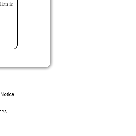
ian is
 Notice
ces