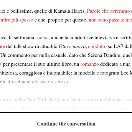
ici e bellissime, quelle di Kamala Harris.
Parole che avremmo 
ntire più spesso
e che, proprio per questo,
non sono passate in
, la settimana scorsa, anche la conduttrice televisiva e scritt
ite
del talk show di attualità
Otto e mezzo
,
condotto
su LA7 dall
. Un commento per nulla casuale, dato che Serena Dandini, quel
 per presentare il suo ultimo libro, un
romanzo
dedicato a una
ambiziosa, coraggiosa e indomabile: la modella e fotografa Lee M
 più affascinanti del secolo scorso.
vorato, nella New York degli anni Venti, come modella per la ce
i trasferì a
Parigi, dove, con un cambio di prospettiva, si dedic
Continue the conversation