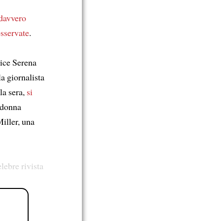
davvero
osservate
.
rice Serena
a giornalista
la sera,
si
 donna
iller, una
lebre rivista