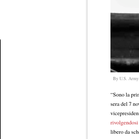
Article
By U.S. Army 
“Sono la pri
sera del 7 n
vicepresident
rivolgendosi
libero da sch