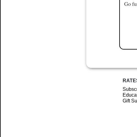
Go fu
RATE
Subscr
Educat
Gift S