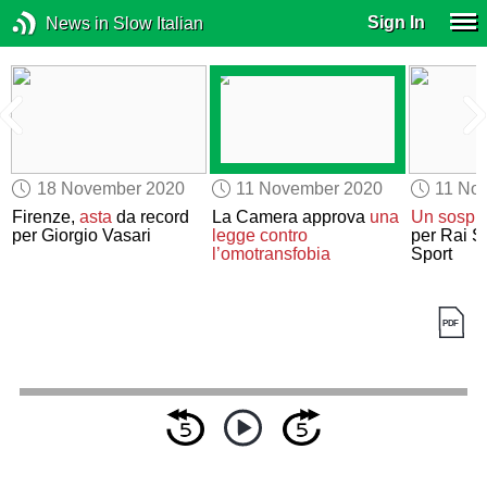
Sign In
News in Slow Italian
18 November 2020
11 November 2020
11 No
Firenze,
asta
da record
La Camera approva
una
Un sospiro
per Giorgio Vasari
legge
contro
per Rai St
l’omotransfobia
Sport