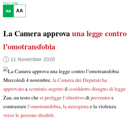
TEXT SIZE
aa
AA
La Camera approva
una legge
contro
l’omotransfobia
11 November 2020
Mercoledì 4 novembre,
la Camera dei Deputati
ha
approvato
a
scrutinio segreto
il
cosiddetto
disegno di legge
Zan, un testo che
si prefigge l’obiettivo
di
prevenire
e
contrastare
l’omotransfobia
,
la misoginia
e la violenza
verso
le persone disabili
.