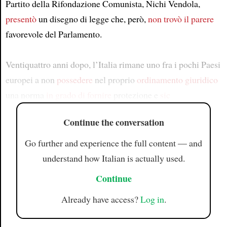
Partito della Rifondazione Comunista, Nichi Vendola,
presentò
un disegno di legge che, però,
non trovò
il parere
favorevole del Parlamento.
Ventiquattro anni dopo, l’Italia rimane uno fra i pochi Paesi
europei a non
possedere
nel proprio
ordinamento giuridico
una norma
in grado di
fornire
protezione e
sic
Continue the conversation
Go further and experience the full content — and
understand how Italian is actually used.
Continue
Already have access?
Log in
.