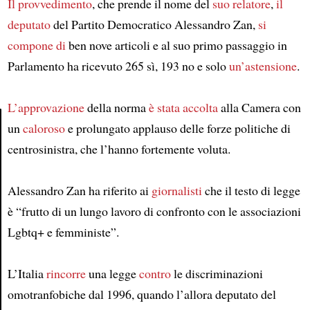
Il provvedimento
, che prende il nome del
suo relatore
,
il
deputato
del Partito Democratico Alessandro Zan,
si
compone di
ben nove articoli e al suo primo passaggio in
Parlamento ha ricevuto 265 sì, 193 no e solo
un’astensione
.
L’approvazione
della norma
è stata accolta
alla Camera con
un
caloroso
e prolungato applauso delle forze politiche di
centrosinistra, che l’hanno fortemente voluta.
Article
Alessandro Zan ha riferito ai
giornalisti
che il testo di legge
è “frutto di un lungo lavoro di confronto con le associazioni
Lgbtq+ e femministe”.
L’Italia
rincorre
una legge
contro
le discriminazioni
omotranfobiche dal 1996, quando l’allora deputato del