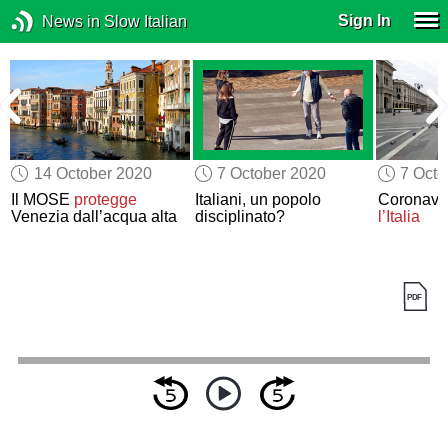
Sign In
News in Slow Italian
14 October 2020
7 October 2020
7 Octo
Il MOSE
protegge
Italiani, un popolo
Coronavi
Venezia dall’acqua alta
disciplinato?
l’Italia