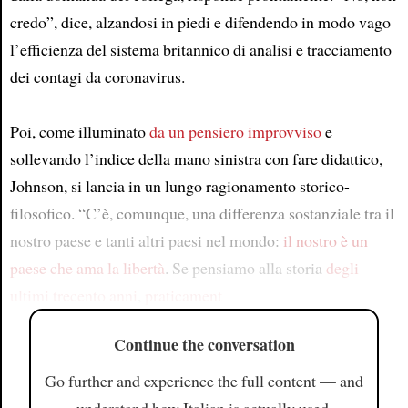
credo”, dice, alzandosi in piedi e difendendo in modo vago
l’efficienza del sistema britannico di analisi e tracciamento
dei contagi da coronavirus.
Poi, come illuminato
da un pensiero improvviso
e
sollevando l’indice della mano sinistra con fare didattico,
Johnson, si lancia in un lungo ragionamento storico-
filosofico. “C’è, comunque, una differenza sostanziale tra il
nostro paese e tanti altri paesi nel mondo:
il nostro è un
paese che ama la libertà
. Se pensiamo alla storia
degli
ultimi trecento anni
,
praticament
Continue the conversation
Go further and experience the full content — and