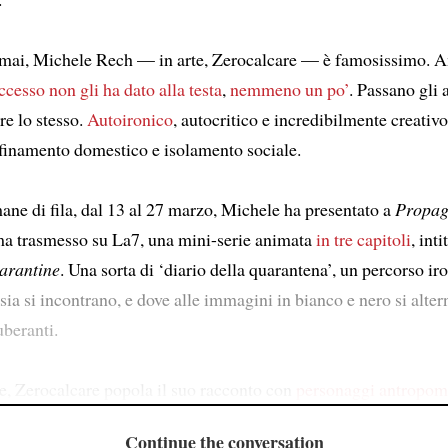
mai, Michele Rech — in arte, Zerocalcare — è famosissimo. A
uccesso non gli ha dato alla testa
,
nemmeno un po’
. Passano gli a
e lo stesso.
Autoironico
, autocritico e incredibilmente creativo
finamento domestico e isolamento sociale.
mane di fila, dal 13 al 27 marzo, Michele ha presentato a
Propag
a trasmesso su La7, una mini-serie animata
in tre capitoli
, inti
arantine
. Una sorta di ‘diario della quarantena’, un percorso ir
asia si incontrano, e dove alle immagini in bianco e nero si alte
uberanti.
 Zerocalcare popola il suo racconto con
personaggi antropom
Continue the conversation