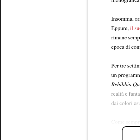
Insomma, or
Eppure,
il s
rimane sempr
epoca di con
Per tre setti
un programm
Rebibbia Qu
realtà e fant
dai colori es
Come sempre,