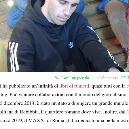
By
User:Lorepiccolo
- author's camera,
CC B
i ha pubblicato un’infinità di
libri di fumetti
, quasi tutti con la
c
ng. Può vantare collaborazioni con il mondo del giornalismo,
Nel dicembre 2014, è stato invitato a dipingere un grande mural
olitana di Rebibbia, il quartiere romano dove vive. Inoltre, dal
marzo 2019, il MAXXI di Roma gli ha dedicato una bella mostr
.