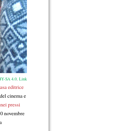
Y-SA 4.0
,
Link
asa editrice
 del cinema e
e
nei pressi
 10 novembre
a