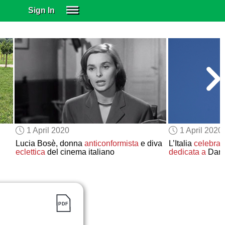
Sign In
SIGN IN
SUBSCRIBE
EDUCATIONAL LICENSES
GIFT CARDS
OTHER LANGUAGES
ABOUT US
ALEXA
1 April 2020
1 April 2020
ADJUST COLORS
Lucia Bosè, donna
anticonformista
e diva
L’Italia
celebra
i
eclettica
del cinema italiano
dedicata a
Dante