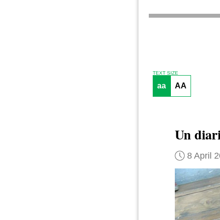
TEXT SIZE
aa
AA
Un diari
8 April 