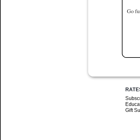
Go fu
RATE
Subscr
Educat
Gift S