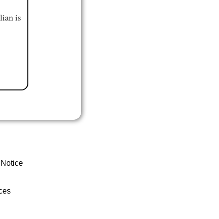
ian is
 Notice
ces