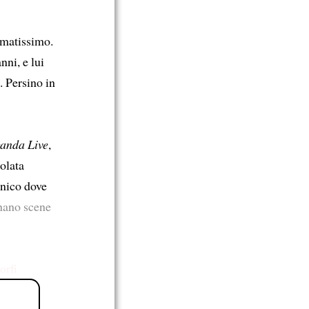
matissimo.
nni, e lui
. Persino in
anda Live
,
tolata
onico dove
rnano scene
orfi