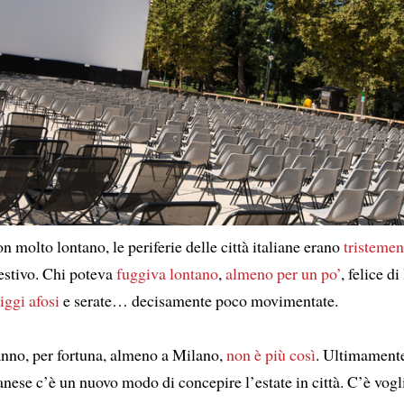
 molto lontano, le periferie delle città italiane erano
tristemen
 estivo. Chi poteva
fuggiva lontano
,
almeno per un po’
, felice di
ggi afosi
e serate… decisamente poco movimentate.
nno, per fortuna, almeno a Milano,
non è più così
. Ultimamente
anese c’è un nuovo modo di concepire l’estate in città. C’è vogl