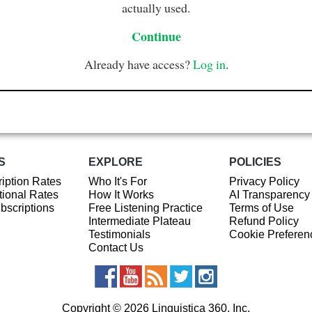
actually used.
Continue
Already have access?
Log in
.
S
EXPLORE
POLICIES
iption Rates
Who It's For
Privacy Policy
ional Rates
How It Works
AI Transparency
ubscriptions
Free Listening Practice
Terms of Use
Intermediate Plateau
Refund Policy
Testimonials
Cookie Preferen
Contact Us
Copyright © 2026 Linguistica 360, Inc.