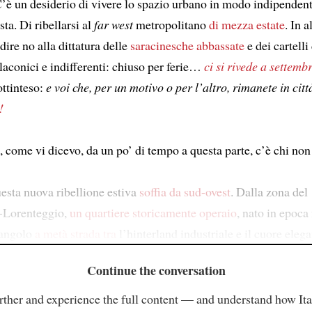
C’è un desiderio di vivere lo spazio urbano in modo indipendent
ta. Di ribellarsi al
far west
metropolitano
di mezza estate
. In a
 dire no alla dittatura delle
saracinesche abbassate
e dei cartelli
laconici e indifferenti: chiuso per ferie…
ci si rivede a settemb
ttinteso:
e voi che, per un motivo o per l’altro, rimanete in ci
!
 come vi dicevo, da un po’ di tempo a questa parte, c’è chi non 
esta nuova ribellione estiva
soffia da sud-ovest
. Dalla zona del
-Lorenteggio,
un quartiere storicamente operaio
, nato in epoca
tangolo
a metà strada tra
l’hinterland industriale e il cuore eleg
Continue the conversation
rther and experience the full content — and understand how Ital