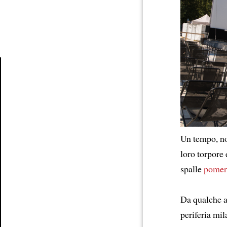
Article
Un tempo, non
loro torpore
spalle
pomeri
Da qualche a
periferia mil