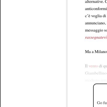
alternative. 
anticonformis
c’è voglia di
annunciano, 
messaggio so
rassegnatevi
Ma a Milano,
Il
vento
di qu
Giambellino
modesto ret
Go fu