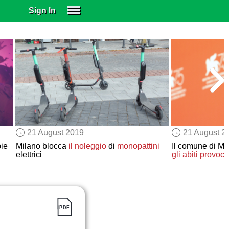
Sign In
SIGN IN
SUBSCRIBE
EDUCATIONAL LICENSES
GIFT CARDS
OTHER LANGUAGES
ABOUT US
ALEXA
21 August 2019
21 August 2
ADJUST COLORS
ie
Milano blocca
il noleggio
di
monopattini
Il comune di M
elettrici
gli abiti provoca