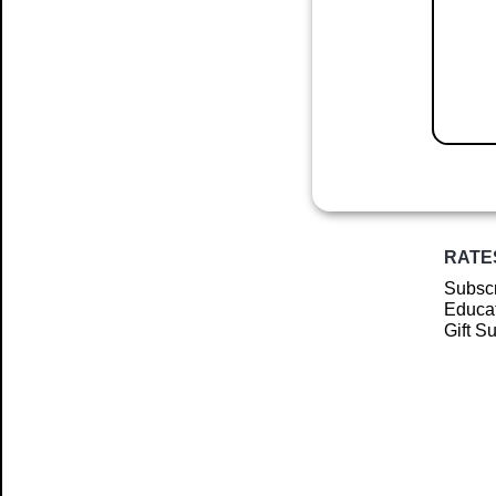
RATE
Subscr
Educat
Gift S