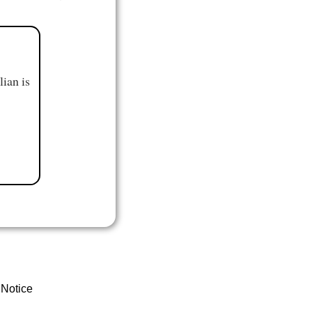
ian is
 Notice