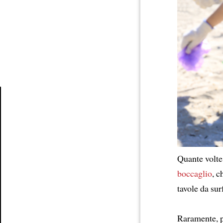
Article
Quante volt
boccaglio
, c
tavole da sur
Raramente, p