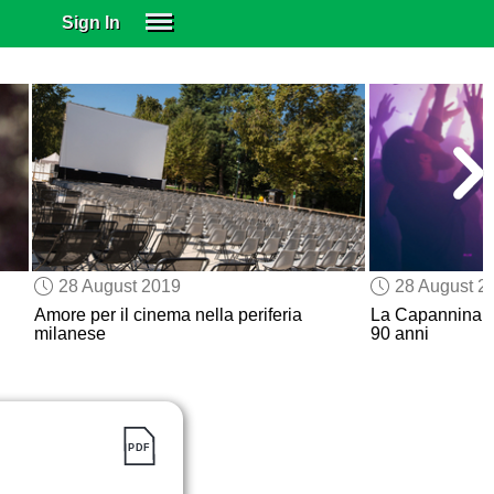
Sign In
SIGN IN
SUBSCRIBE
EDUCATIONAL LICENSES
GIFT CARDS
OTHER LANGUAGES
ABOUT US
ALEXA
28 August 2019
28 August 2
ADJUST COLORS
Amore per il cinema nella periferia
La Capannina d
milanese
90 anni