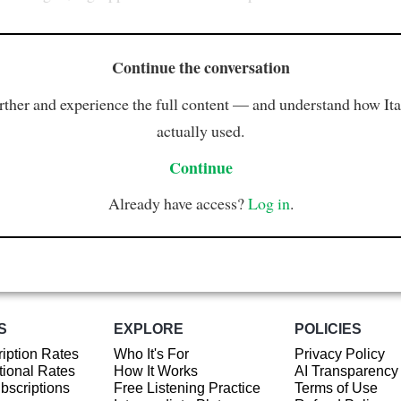
Continue the conversation
rther and experience the full content — and understand how Ital
actually used.
Continue
Already have access?
Log in
.
S
EXPLORE
POLICIES
iption Rates
Who It's For
Privacy Policy
ional Rates
How It Works
AI Transparency
ubscriptions
Free Listening Practice
Terms of Use