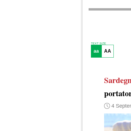
TEXT SIZE
aa
AA
Sardeg
portato
4 Septe