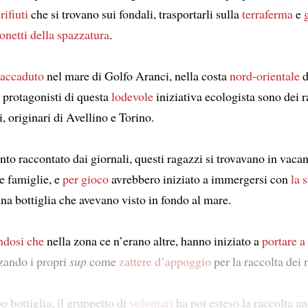
 rifiuti
che si trovano sui fondali, trasportarli sulla
terraferma
e
onetti della spazzatura
.
 accaduto
nel mare di Golfo Aranci, nella costa
nord-orientale
d
 protagonisti di questa
lodevole
iniziativa ecologista sono dei r
i, originari di Avellino e Torino.
to raccontato dai giornali, questi ragazzi si trovavano in vaca
ve famiglie, e
per gioco
avrebbero iniziato a immergersi con
la 
na bottiglia che avevano visto in fondo al mare.
ndosi che
nella zona ce n’erano altre, hanno iniziato a
portare a
zzando i propri
sup
come
zattere d’appoggio
per la raccolta dei ri
o bottiglia, il gruppetto di
volontari
ha poi esteso la raccolta a