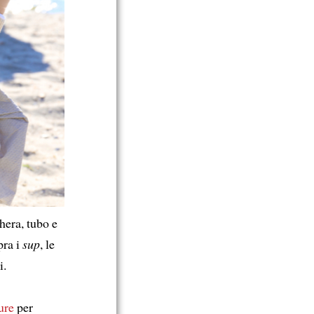
era, tubo e
ra i
sup
, le
i.
ure
per