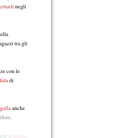
gettarli
negli
ella
agazzi tra gli
nze con le
sfida
di
 galla
anche
fiuti.
nche a
lattine
,