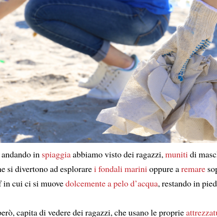
e andando in
spiaggia
abbiamo visto dei ragazzi,
muniti
di masch
he si divertono ad esplorare
i fondali marini
oppure a
remare
sop
f in cui ci si muove
dolcemente
a pelo d’acqua
, restando in pied
erò, capita di vedere dei ragazzi, che usano le proprie
attrezzat