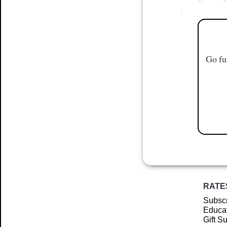
t
Go fu
RATE
Subscr
Educat
Gift S