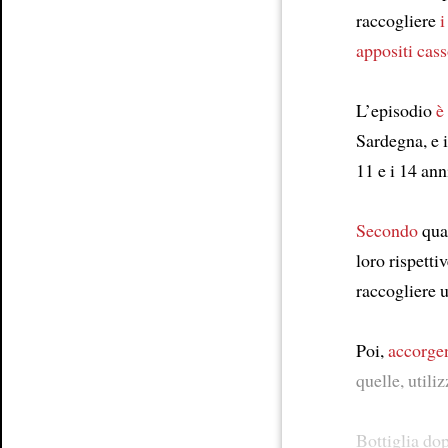
raccogliere
i
appositi cass
L’episodio
è
Sardegna, e i
11 e i 14 ann
Secondo
quan
loro rispetti
raccogliere u
Poi,
accorge
quelle, utili
Bottiglia dop