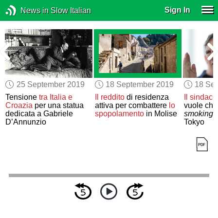
Sign In
News in Slow Italian
25 September 2019
18 September 2019
18 Se
Tensione
tra Italia e
Il reddito
di residenza
Il sindaco
Croazia
per una statua
attiva per combattere
lo
vuole che
dedicata a Gabriele
spopolamento
in Molise
smoking f
D’Annunzio
Tokyo