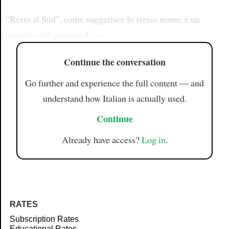
“Resto al Sud”, come suggerisce lo stesso nome, è un
tentativo del governo di
arg
Continue the conversation
Go further and experience the full content — and
understand how Italian is actually used.
Continue
Already have access?
Log in
.
RATES
Subscription Rates
Educational Rates