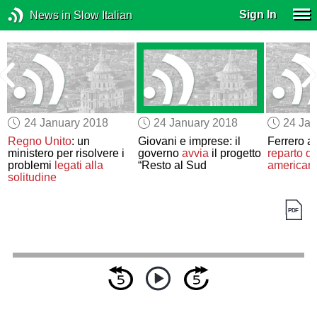
Sign In
News in Slow Italian
24 January 2018
24 January 2018
24 Jan
Regno Unito
: un
Giovani e imprese: il
Ferrero a
ministero per risolvere i
governo
avvia
il progetto
reparto do
problemi
legati alla
“Resto al Sud
american
solitudine