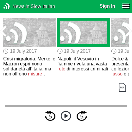
Sign In
News in Slow Italian
19 July 2017
19 July 2017
19 Jul
,
Crisi migratoria: Merkel e
Napoli, il Vesuvio in
Dolce & 
Macron esprimono
fiamme rivela una vasta
presenta 
solidarietà all’Italia, ma
rete
di interessi criminali
collezion
non offrono
misure
lusso
e p
concrete