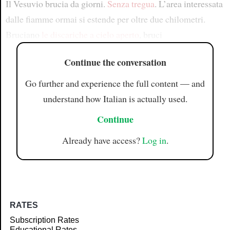
Il Vesuvio brucia da giorni.
Senza tregua
. L’area interessata
dalle fiamme ormai si estende per oltre due chilometri.
Bruciano
le discariche a cielo aperto
, bruci
Continue the conversation
Go further and experience the full content — and
understand how Italian is actually used.
Continue
Already have access?
Log in
.
RATES
Subscription Rates
Educational Rates