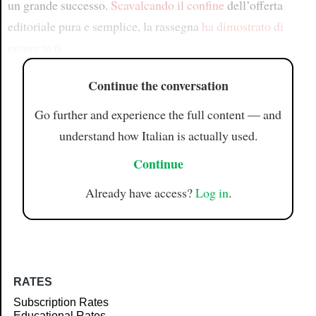
un grande successo.
Scavalcando il confine
dell’offerta
editoriale pura e semplice, la rassegna
ha dimostrato di
essere in o
Continue the conversation
Go further and experience the full content — and
understand how Italian is actually used.
Continue
Already have access?
Log in
.
RATES
Subscription Rates
Educational Rates