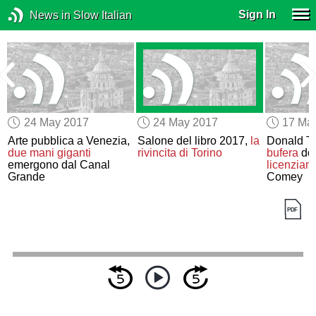
Sign In
News in Slow Italian
24 May 2017
24 May 2017
17 Ma
Arte pubblica a Venezia,
Salone del libro 2017,
la
Donald T
due mani giganti
rivincita di Torino
bufera
do
-
emergono dal Canal
licenziam
Grande
Comey