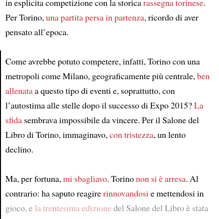
in esplicita competizione con la storica
rassegna torinese
.
Per Torino,
una partita persa in partenza
, ricordo di aver
pensato all’epoca.
Come avrebbe potuto competere, infatti, Torino con una
metropoli come Milano, geograficamente più centrale,
ben
Article
allenata
a questo tipo di eventi e, soprattutto, con
l’autostima alle stelle dopo il successo di Expo 2015?
La
sfida
sembrava impossibile da vincere. Per il Salone del
Libro di Torino, immaginavo,
con tristezza
, un lento
declino.
Ma, per fortuna,
mi sbagliavo
. Torino
non si è arresa
. Al
contrario: ha saputo reagire
rinnovandosi
e mettendosi in
gioco, e
la trentesima edizione
del Salone del Libro è stata