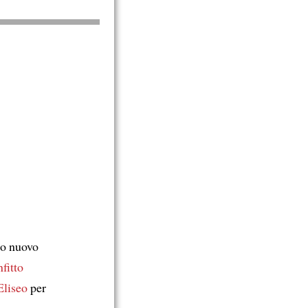
ro nuovo
fitto
Eliseo
per