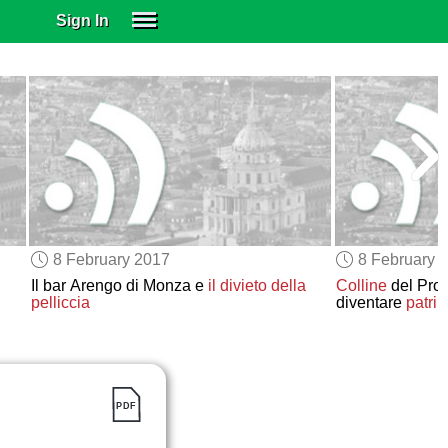
Sign In
SIGN IN
SUBSCRIBE
EDUCATIONAL LICENSES
GIFT CARDS
OTHER LANGUAGES
ABOUT US
ALEXA
8 February 2017
8 February 
ADJUST COLORS
Il bar Arengo di Monza e
il divieto della
Colline
del Pro
pelliccia
diventare
patri