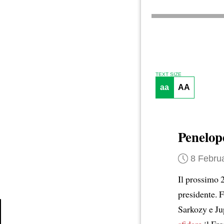
TEXT SIZE
aa
AA
Penelop
8 Febru
Il prossimo 
presidente. F
Sarkozy e Ju
sfidare
il Fro