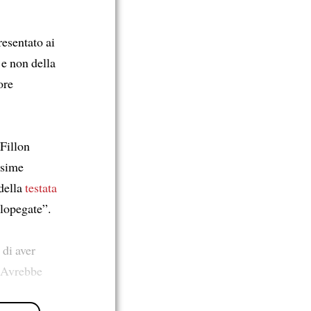
resentato ai
e non della
ore
 Fillon
ssime
della
testata
lopegate”.
 di aver
 Avrebbe