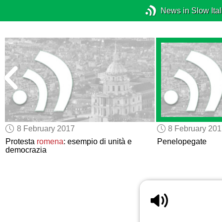
News in Slow Ital
8 February 2017
8 February 20
e
Protesta
romena
: esempio di unità e
Penelopegate
democrazia