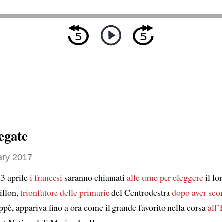
egate
ary 2017
23 aprile
i francesi
saranno chiamati
alle urne per eleggere
il lo
illon,
trionfatore delle primarie
del Centrodestra
dopo aver scon
ppè, appariva fino a ora come il grande favorito nella corsa
all’
nt National di Marine Le Pen.