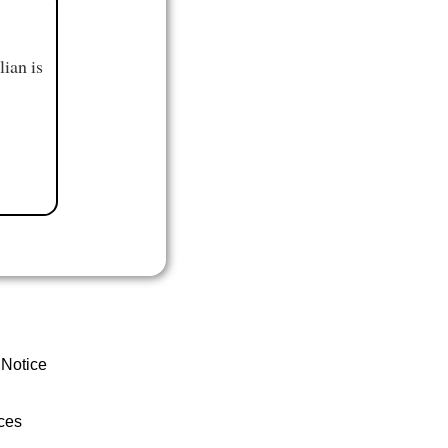
ian is
 Notice
ces