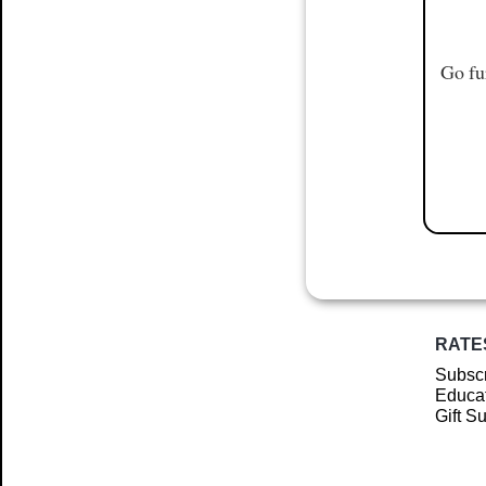
Go fu
RATE
Subscr
Educat
Gift S