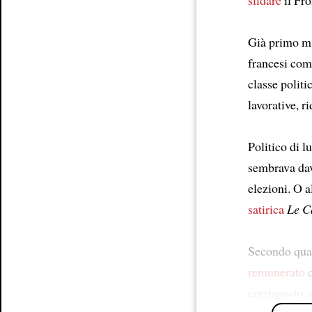
Article
Già primo min
francesi come
classe politi
lavorative, 
Politico di 
sembrava da
elezioni. O 
satirica
Le C
Secondo quant
remunerato
c
corrisposto 