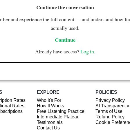
Continue the conversation
rther and experience the full content — and understand how Ital
actually used.
Continue
Already have access?
Log in
.
S
EXPLORE
POLICIES
iption Rates
Who It's For
Privacy Policy
ional Rates
How It Works
AI Transparency
ubscriptions
Free Listening Practice
Terms of Use
Intermediate Plateau
Refund Policy
Testimonials
Cookie Preferen
Contact Us