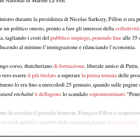
istro durante la presidenza di Nicolas Sarkozy, Fillon si era p
 un politico onesto, pronto a fare gli interessi della
collettività
ca, tagliando i costi del
pubblico impiego
,
ponendo fine
alle 35 
riducendo al minimo l’immigrazione e rilanciando l’economia.
lungo corso, thatcheriano
di formazione
, liberale amico di Putin,
vvero essere
il più titolato
a superare
la prima tornata
delle pro
almeno lo era fino a mercoledì 25 gennaio, quando sulle pagine 
anard enchaîné
è deflagrato
lo scandalo
soprannominato
“Pene
o ha rivelato il giornale francese, François Fillon è sospettato
on soldi pubblici membri della sua famiglia per
finti incarichi
.
a sua moglie Penelope circa