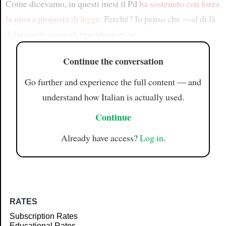
Come dicevamo, in questi mesi il Pd
ha sostenuto con forza
la nuova proposta di legge
. Perché? Io penso che —al di là
delle motivazioni di tipo ideologico
Continue the conversation
Go further and experience the full content — and
understand how Italian is actually used.
Continue
Already have access?
Log in
.
RATES
Subscription Rates
Educational Rates