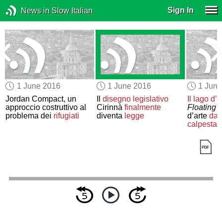
Sign In
News in Slow Italian
1 June 2016
1 June 2016
1 Jun
Jordan Compact, un
Il
disegno legislativo
Il lago d’
approccio costruttivo al
Cirinnà
finalmente
Floating 
problema dei
rifugiati
diventa
legge
d’arte
da 
calpestar